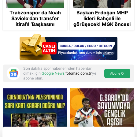
Trabzonspor’da Noah
Başkan Erdoğan MHP
Saviolo’dan transfer
lideri Bahçeli ile
itirafı! ‘Başkasını
görüşecek! MGK öncesi
izlemeye geldi’
sürpriz zirve: Çerçeve
Yasa teklifi gündemde
Son dakika spor haberlerinden haberdar
olmak için
Google News
fotomac.com.tr
'ye
Abone Ol
abone olun.
Reddet