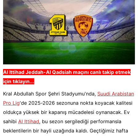
Al Ittihad Jeddah-Al Qadsiah
maçını canlı takip etmek
için tıklayın...
Kral Abdullah Spor Şehri Stadyumu'nda,
Suudi Arabistan
Pro Lig
'de 2025-2026 sezonuna nokta koyacak kalitesi
oldukça yüksek bir kapanış mücadelesi oynanacak. Ev
sahibi
Al Ittihad
, bu sezon sergilediği performansla
beklentilerin bir hayli uzağında kaldı. Geçtiğimiz hafta