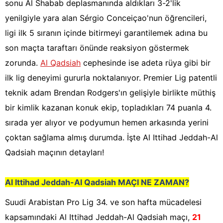
sonu Al Shabab deplasmanında aldıkları 3-2'lik
yenilgiyle yara alan Sérgio Conceiçao'nun öğrencileri,
ligi ilk 5 sıranın içinde bitirmeyi garantilemek adına bu
son maçta taraftarı önünde reaksiyon göstermek
zorunda.
Al Qadsiah
cephesinde ise adeta rüya gibi bir
ilk lig deneyimi gururla noktalanıyor. Premier Lig patentli
teknik adam Brendan Rodgers'ın gelişiyle birlikte müthiş
bir kimlik kazanan konuk ekip, topladıkları 74 puanla 4.
sırada yer alıyor ve podyumun hemen arkasında yerini
çoktan sağlama almış durumda. İşte Al Ittihad Jeddah-Al
Qadsiah maçının detayları!
Al Ittihad Jeddah-Al Qadsiah
MAÇI NE ZAMAN?
Suudi Arabistan Pro Lig 34. ve son hafta mücadelesi
kapsamındaki Al Ittihad Jeddah-Al Qadsiah maçı,
21