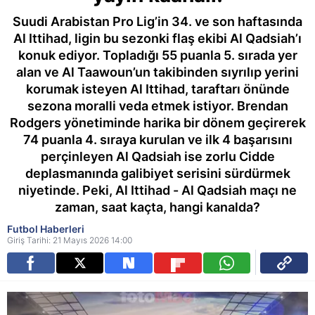
Suudi Arabistan Pro Lig’in 34. ve son haftasında
Al Ittihad, ligin bu sezonki flaş ekibi Al Qadsiah’ı
konuk ediyor. Topladığı 55 puanla 5. sırada yer
alan ve Al Taawoun’un takibinden sıyrılıp yerini
korumak isteyen Al Ittihad, taraftarı önünde
sezona moralli veda etmek istiyor. Brendan
Rodgers yönetiminde harika bir dönem geçirerek
74 puanla 4. sıraya kurulan ve ilk 4 başarısını
perçinleyen Al Qadsiah ise zorlu Cidde
deplasmanında galibiyet serisini sürdürmek
niyetinde. Peki, Al Ittihad - Al Qadsiah maçı ne
zaman, saat kaçta, hangi kanalda?
Futbol Haberleri
Giriş Tarihi: 21 Mayıs 2026 14:00