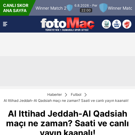
CANLI SKOR
6.8.2026 - Per
 Match 12
Winner Match 2
Winner Match 3
ANA SAYFA
22:00
Haberler
Futbol
Al Ittihad Jeddah-Al Qadsiah maçı ne zaman? Saati ve canlı yayın kaanalı!
Al Ittihad Jeddah-Al Qadsiah
maçı ne zaman? Saati ve canlı
yayın kaanalı!