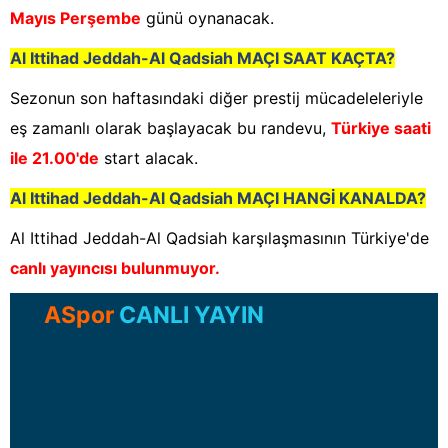
Mayıs Perşembe
günü oynanacak.
Al Ittihad Jeddah-Al Qadsiah
MAÇI SAAT KAÇTA?
Sezonun son haftasındaki diğer prestij mücadeleleriyle
eş zamanlı olarak başlayacak bu randevu,
Türkiye saati
ile 21.00'de
start alacak.
Al Ittihad Jeddah-Al Qadsiah
MAÇI HANGİ KANALDA?
Al Ittihad Jeddah-Al Qadsiah karşılaşmasının Türkiye'de
canlı yayıncısı bulunmuyor.
ASpor
CANLI YAYIN