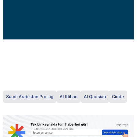
Suudi Arabistan Pro Lig
Al Ittihad
Al Qadsiah
Cidde