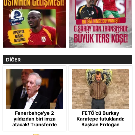
DİĞER
Fenerbahçe'ye 2
FETÖ’cü Burkay
yıldızdan biri imza
Karatepe tutuklandı:
atacak! Transferde
Başkan Erdoğan
golcü harekatı...
şikayetçi oldu