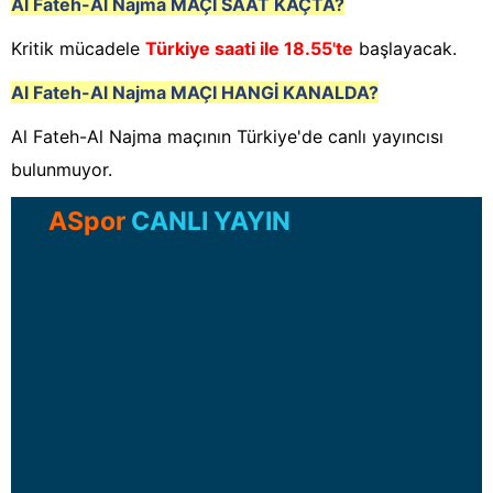
Al Fateh-Al Najma
MAÇI SAAT KAÇTA?
Kritik mücadele
Türkiye saati ile 18.55'te
başlayacak.
Al Fateh-Al Najma
MAÇI HANGİ KANALDA?
Al Fateh-Al Najma maçının Türkiye'de canlı yayıncısı
bulunmuyor.
ASpor
CANLI YAYIN