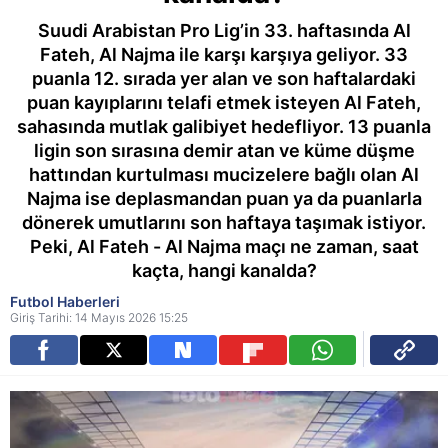
Suudi Arabistan Pro Lig’in 33. haftasında Al
Fateh, Al Najma ile karşı karşıya geliyor. 33
puanla 12. sırada yer alan ve son haftalardaki
puan kayıplarını telafi etmek isteyen Al Fateh,
sahasında mutlak galibiyet hedefliyor. 13 puanla
ligin son sırasına demir atan ve küme düşme
hattından kurtulması mucizelere bağlı olan Al
Najma ise deplasmandan puan ya da puanlarla
dönerek umutlarını son haftaya taşımak istiyor.
Peki, Al Fateh - Al Najma maçı ne zaman, saat
kaçta, hangi kanalda?
Futbol Haberleri
Giriş Tarihi: 14 Mayıs 2026 15:25