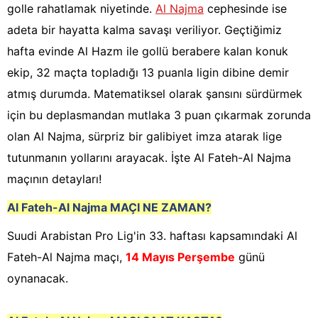
golle rahatlamak niyetinde.
Al Najma
cephesinde ise
adeta bir hayatta kalma savaşı veriliyor. Geçtiğimiz
hafta evinde Al Hazm ile gollü berabere kalan konuk
ekip, 32 maçta topladığı 13 puanla ligin dibine demir
atmış durumda. Matematiksel olarak şansını sürdürmek
için bu deplasmandan mutlaka 3 puan çıkarmak zorunda
olan Al Najma, sürpriz bir galibiyet imza atarak lige
tutunmanın yollarını arayacak. İşte Al Fateh-Al Najma
maçının detayları!
Al Fateh-Al Najma
MAÇI NE ZAMAN?
Suudi Arabistan Pro Lig'in 33. haftası kapsamındaki Al
Fateh-Al Najma maçı,
14 Mayıs Perşembe
günü
oynanacak.