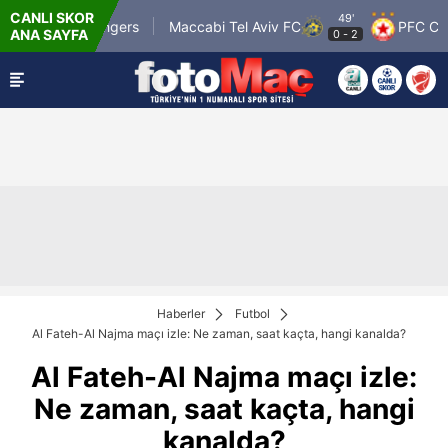
CANLI SKOR
49'
Glasgow Rangers
Maccabi Tel Aviv FC
PFC CSKA S
ANA SAYFA
0
-
2
Haberler
Futbol
Al Fateh-Al Najma maçı izle: Ne zaman, saat kaçta, hangi kanalda?
Al Fateh-Al Najma maçı izle:
Ne zaman, saat kaçta, hangi
kanalda?