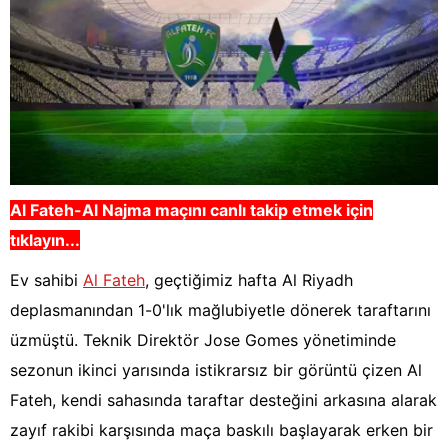
Al Fateh-Al Najma
maçını canlı takip etmek için
tıklayın...
Ev sahibi
Al Fateh
, geçtiğimiz hafta Al Riyadh
deplasmanından 1-0'lık mağlubiyetle dönerek taraftarını
üzmüştü. Teknik Direktör Jose Gomes yönetiminde
sezonun ikinci yarısında istikrarsız bir görüntü çizen Al
Fateh, kendi sahasında taraftar desteğini arkasına alarak
zayıf rakibi karşısında maça baskılı başlayarak erken bir