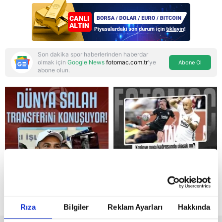
Son dakika spor haberlerinden haberdar
olmak için
Google News
fotomac.com.tr
'ye
Abone Ol
abone olun.
Reddet
Rıza
Bilgiler
Reklam Ayarları
Hakkında