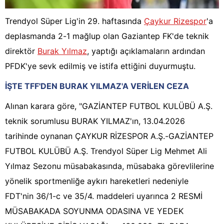
Trendyol Süper Lig'in 29. haftasında
Çaykur Rizespor
'a
deplasmanda 2-1 mağlup olan Gaziantep FK'de teknik
direktör
Burak Yılmaz
, yaptığı açıklamaların ardından
PFDK'ye sevk edilmiş ve istifa ettiğini duyurmuştu.
İŞTE TFF'DEN BURAK YILMAZ'A VERİLEN CEZA
Alınan karara göre, "GAZİANTEP FUTBOL KULÜBÜ A.Ş.
teknik sorumlusu BURAK YILMAZ'ın, 13.04.2026
tarihinde oynanan ÇAYKUR RİZESPOR A.Ş.-GAZİANTEP
FUTBOL KULÜBÜ A.Ş. Trendyol Süper Lig Mehmet Ali
Yılmaz Sezonu müsabakasında, müsabaka görevlilerine
yönelik sportmenliğe aykırı hareketleri nedeniyle
FDT'nin 36/1-c ve 35/4. maddeleri uyarınca 2 RESMİ
MÜSABAKADA SOYUNMA ODASINA VE YEDEK