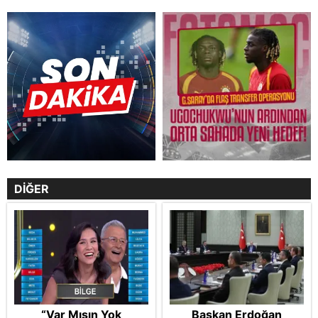
DİĞER
“Var Mısın Yok
Başkan Erdoğan