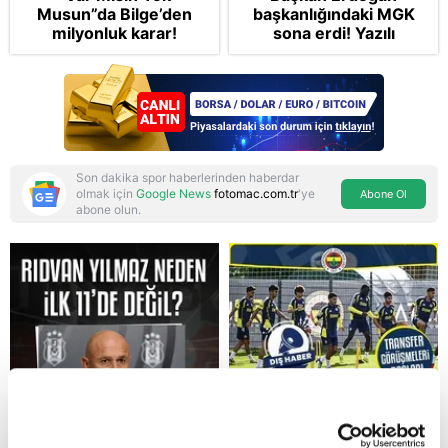
Musun”da Bilge’den
başkanlığındaki MGK
milyonluk karar!
sona erdi! Yazılı
açıklama geldi
Son dakika spor haberlerinden haberdar
olmak için
Google News
fotomac.com.tr
'ye
Abone Ol
abone olun.
Reddet