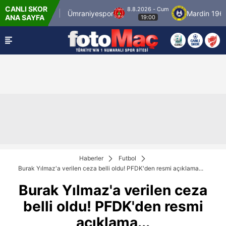
CANLI SKOR
8.8.2026 - Cum
İstanbulspor
Ümraniyespor
Mardin 1969 S
ANA SAYFA
19:00
Haberler
Futbol
Burak Yılmaz'a verilen ceza belli oldu! PFDK'den resmi açıklama...
Burak Yılmaz'a verilen ceza
belli oldu! PFDK'den resmi
açıklama...