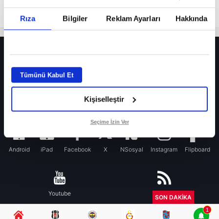
Rıza
Bilgiler
Reklam Ayarları
Hakkında
HER YERDE!
Fenerbahçe’de sürpriz ayrılık ihtimali! Devre arasında gelmişti
Tümünü Kabul Et
Fenerbahçe’nin yeni transferi Mason Greenwood için olay sözler!
Kişiselleştir
Galatasaray’da rota yeniden Thiago Almada!
iPhone
Seçime İzin Ver
Android
iPad
Facebook
X
NSosyal
Instagram
Flipboard
Youtube
RSS
SON DAKİKA
1