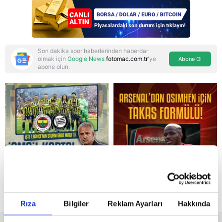
Son dakika spor haberlerinden haberdar
olmak için
Google News
fotomac.com.tr
'ye
Abone Ol
abone olun.
Reddet
Rıza
Bilgiler
Reklam Ayarları
Hakkında