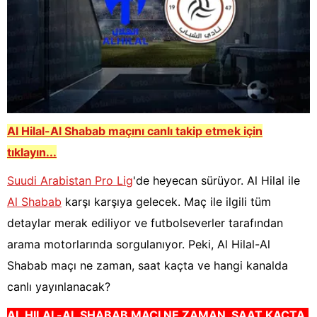
Al Hilal-Al Shabab
m
açını canlı takip etmek için
tıklayın...
Suudi Arabistan Pro Lig
'de heyecan sürüyor. Al Hilal ile
Al Shabab
karşı karşıya gelecek. Maç ile ilgili tüm
detaylar merak ediliyor ve futbolseverler tarafından
arama motorlarında sorgulanıyor. Peki, Al Hilal-Al
Shabab maçı ne zaman, saat kaçta ve hangi kanalda
canlı yayınlanacak?
AL HILAL-AL SHABAB
M
AÇI NE ZAMAN, SAAT KAÇTA,