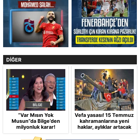
DİĞER
“Var Mısın Yok
Vefa yasası! 15 Temmuz
Musun”da Bilge’den
kahramanlarına yeni
milyonluk karar!
haklar, aylıklar artacak
kapsam büyüyecek