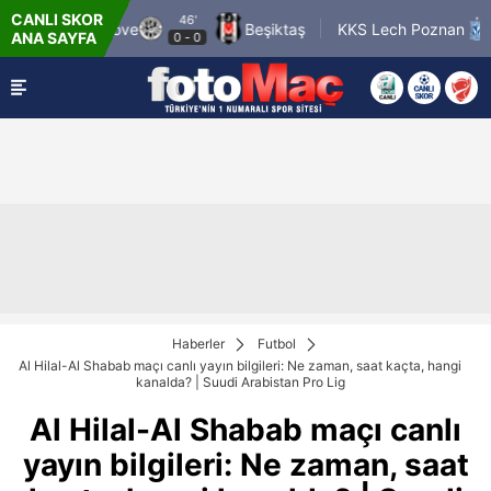
CANLI SKOR
46'
D
 Hradec Kralove
Beşiktaş
KKS Lech Poznan
ANA SAYFA
0
-
0
0
Haberler
Futbol
Al Hilal-Al Shabab maçı canlı yayın bilgileri: Ne zaman, saat kaçta, hangi
kanalda? | Suudi Arabistan Pro Lig
Al Hilal-Al Shabab maçı canlı
yayın bilgileri: Ne zaman, saat