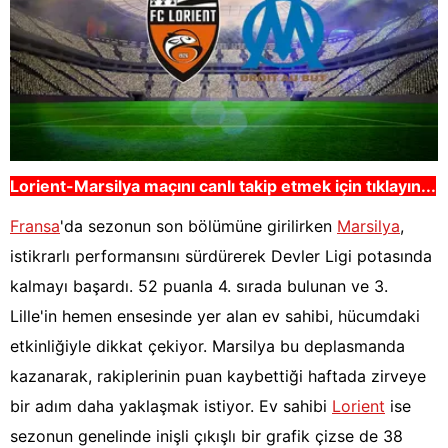
Lorient-Marsilya
maçını canlı takip etmek için tıklayın...
Fransa
'da sezonun son bölümüne girilirken
Marsilya
,
istikrarlı performansını sürdürerek Devler Ligi potasında
kalmayı başardı. 52 puanla 4. sırada bulunan ve 3.
Lille'in hemen ensesinde yer alan ev sahibi, hücumdaki
etkinliğiyle dikkat çekiyor. Marsilya bu deplasmanda
kazanarak, rakiplerinin puan kaybettiği haftada zirveye
bir adım daha yaklaşmak istiyor. Ev sahibi
Lorient
ise
sezonun genelinde inişli çıkışlı bir grafik çizse de 38