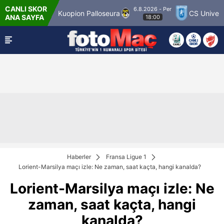
CANLI SKOR
6.8.2026 - Per
 Match 12
Kuopion Palloseura
CS Universita
ANA SAYFA
18:00
Haberler
Fransa Ligue 1
Lorient-Marsilya maçı izle: Ne zaman, saat kaçta, hangi kanalda?
Lorient-Marsilya maçı izle: Ne
zaman, saat kaçta, hangi
kanalda?