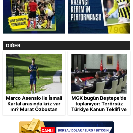
DİĞER
Marco Asensio ile İsmail
MGK bugün Beştepe'de
Kartal arasında kriz var
toplanıyor: Terörsüz
mı? Murat Özbostan
Türkiye Kanun Teklifi ve
analiz etti: Egoları da
bölgesel güvenlik
yönetmelisiniz
başlıkları masada