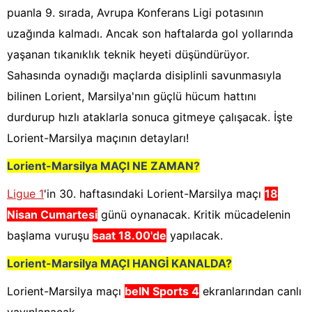
puanla 9. sırada, Avrupa Konferans Ligi potasının
uzağında kalmadı. Ancak son haftalarda gol yollarında
yaşanan tıkanıklık teknik heyeti düşündürüyor.
Sahasında oynadığı maçlarda disiplinli savunmasıyla
bilinen Lorient, Marsilya'nın güçlü hücum hattını
durdurup hızlı ataklarla sonuca gitmeye çalışacak. İşte
Lorient-Marsilya maçının detayları!
Lorient-Marsilya
MAÇI NE ZAMAN?
Ligue 1
'in 30. haftasındaki Lorient-Marsilya maçı
18
Nisan Cumartesi
günü oynanacak. Kritik mücadelenin
başlama vuruşu
saat 18.00'de
yapılacak.
Lorient-Marsilya
MAÇI HANGİ KANALDA?
Lorient-Marsilya maçı
beIN Sports 4
ekranlarından canlı