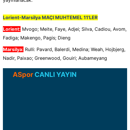
yayınlanacak.
Lorient-Marsilya
MAÇI MUHTEMEL 11'LER
Lorient
:
Mvogo; Meite, Faye, Adjei; Silva, Cadiou, Avom,
Fadiga; Makengo, Pagis; Dieng
Marsilya
:
Rulli: Pavard, Balerdi, Medina; Weah, Hojbjerg,
Nadir, Paixao; Greenwood, Gouiri; Aubameyang
ASpor
CANLI YAYIN