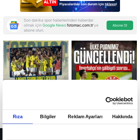
Son dakika spor haberlerinden haberdar
olmak için
Google News
fotomac.com.tr
'ye
Abone Ol
abone olun.
Reddet
Rıza
Bilgiler
Reklam Ayarları
Hakkında
HER YERDE!