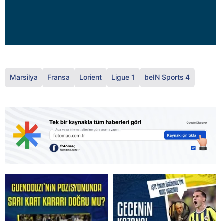
Marsilya
Fransa
Lorient
Ligue 1
beIN Sports 4