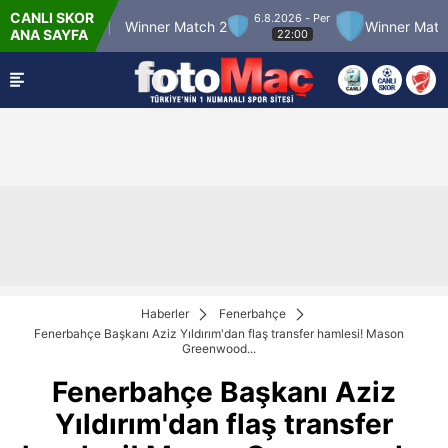
CANLI SKOR
6.8.2026 - Per
 12
Winner Match 2
Winner Match 3
SP T
ANA SAYFA
22:00
Haberler
Fenerbahçe
Fenerbahçe Başkanı Aziz Yıldırım'dan flaş transfer hamlesi! Mason
Greenwood...
Fenerbahçe Başkanı Aziz
Yıldırım'dan flaş transfer