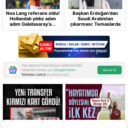
Noa Lang referans oldu!
Başkan Erdoğan'dan
Hollandalı yıldız adım
Suudi Arabistan
adım Galatasaray’a...
çıkarması: Temaslarda
bulunacak
Son dakika Fenerbahçe haberlerinden
haberdar olmak için
Google News
Abone Ol
fotomac.com.tr
'ye abone olun.
Reddet