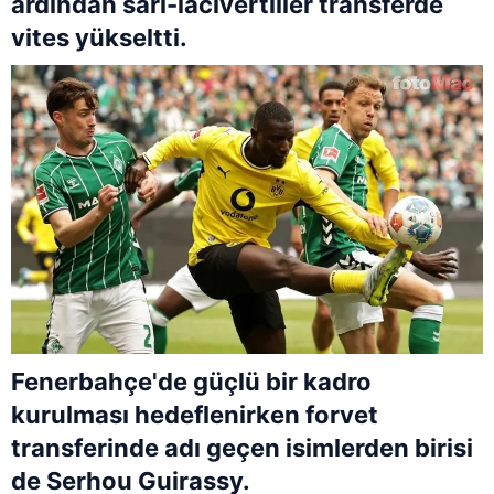
ardından sarı-lacivertliler transferde
vites yükseltti.
Fenerbahçe'de güçlü bir kadro
kurulması hedeflenirken forvet
transferinde adı geçen isimlerden birisi
de Serhou Guirassy.