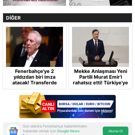
DİĞER
Fenerbahçe'ye 2
Mekke Anlaşması Yeni
yıldızdan biri imza
Partili Murat Emir'i
atacak! Transferde
rahatsız etti! Türkiye'ye
golcü harekatı...
"paralı muhafız" rolü
biçti
Son dakika Fenerbahçe haberlerinden
haberdar olmak için
Google News
Abone Ol