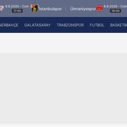
 - Cum
8.8.2026 - Cum
İstanbulspor
Ümraniyespor
Mard
00
19:00
NERBAHÇE
GALATASARAY
TRABZONSPOR
FUTBOL
BASKETB
Beşiktaş
A
Fenerbahçe
A
Galatasaray
A
Trabzonspor
A
Futbol
A
Basketbol
Ziraat Türkiye Kupası
DİZİ
Diğer Sporlar