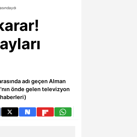
rasındaydı
karar!
ayları
 arasında adı geçen Alman
ya'nın önde gelen televizyon
 haberleri)