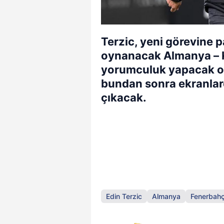
Terzic, yeni görevine 
oynanacak Almanya – K
yorumculuk yapacak ol
bundan sonra ekranlard
çıkacak.
Edin Terzic
Almanya
Fenerbah