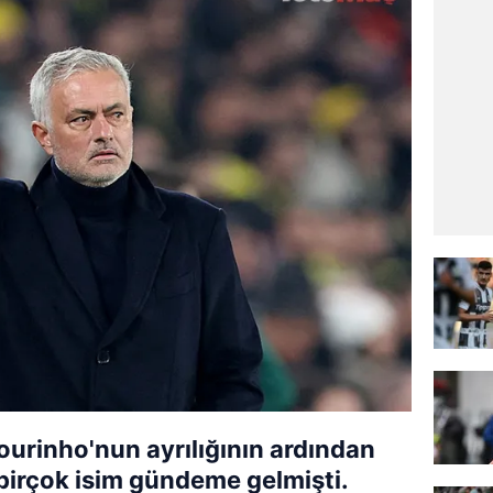
urinho'nun ayrılığının ardından
 birçok isim gündeme gelmişti.