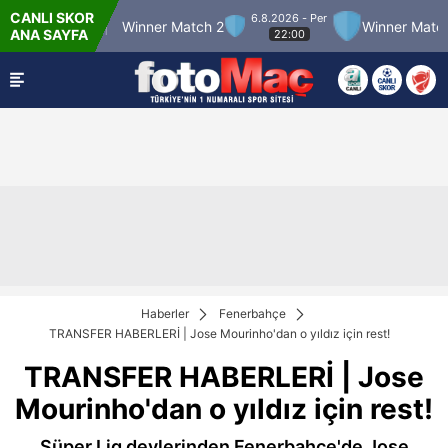
CANLI SKOR
6.8.2026 - Per
atch 12
Winner Match 2
Winner Match 3
ANA SAYFA
22:00
Haberler
Fenerbahçe
TRANSFER HABERLERİ | Jose Mourinho'dan o yıldız için rest!
TRANSFER HABERLERİ | Jose
Mourinho'dan o yıldız için rest!
Süper Lig devlerinden Fenerbahçe'de Jose