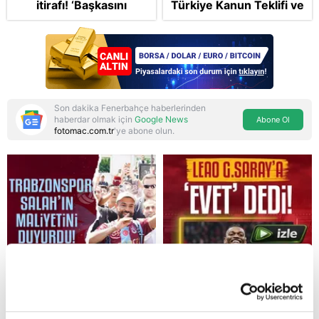
itirafı! ‘Başkasını
Türkiye Kanun Teklifi ve
izlemeye geldi’
bölgesel güvenlik
başlıkları masada
Son dakika Fenerbahçe haberlerinden
haberdar olmak için
Google News
Abone Ol
fotomac.com.tr
'ye abone olun.
Reddet