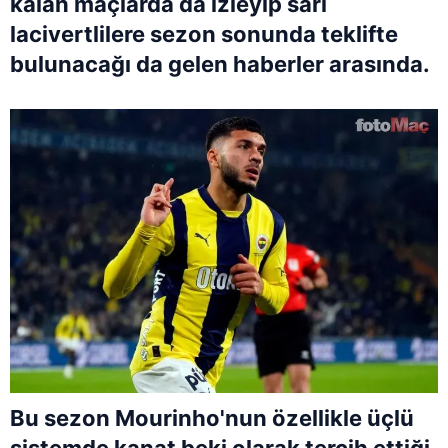
kalan maçlarda da izleyip sarı
lacivertlilere sezon sonunda teklifte
bulunacağı da gelen haberler arasında.
Bu sezon Mourinho'nun özellikle üçlü