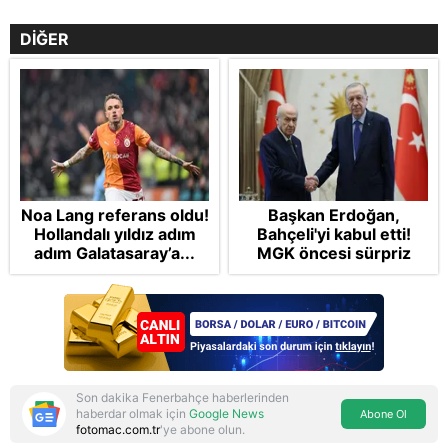
DİĞER
Noa Lang referans oldu!
Başkan Erdoğan,
Hollandalı yıldız adım
Bahçeli'yi kabul etti!
adım Galatasaray’a...
MGK öncesi sürpriz
zirve: Çerçeve Yasa
teklifi gündemde
Son dakika Fenerbahçe haberlerinden
haberdar olmak için
Google News
Abone Ol
fotomac.com.tr
'ye abone olun.