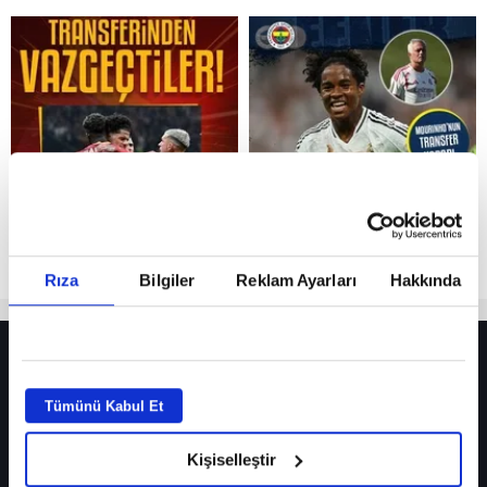
Reddet
Rıza
Bilgiler
Reklam Ayarları
Hakkında
HER YERDE!
Fenerbahçe’de sürpriz ayrılık ihtimali! Devre arasında gelmişti
Tümünü Kabul Et
Fenerbahçe’nin yeni transferi Mason Greenwood için olay sözler!
Kişiselleştir
Galatasaray’da rota yeniden Thiago Almada!
iPhone