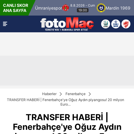
CANLI SKOR
8.8.2026 - Cum
bulspor
Ümraniyespor
Mardin 1969 Spor
ANA SAYFA
19:00
Haberler
Fenerbahçe
TRANSFER HABERİ | Fenerbahçe'ye Oğuz Aydın piyangosu! 20 milyon
Euro...
TRANSFER HABERİ |
Fenerbahçe'ye Oğuz Aydın