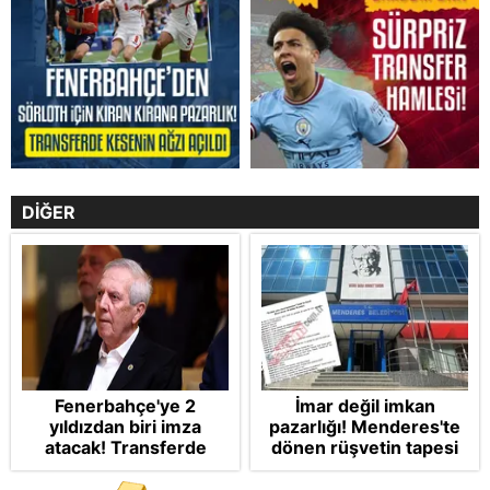
DİĞER
Fenerbahçe'ye 2
İmar değil imkan
yıldızdan biri imza
pazarlığı! Menderes'te
atacak! Transferde
dönen rüşvetin tapesi
golcü harekatı...
Takvim'de: Müdürüm
altından kalkamayız!