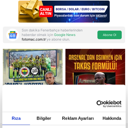
Para kuryesine
gönüllülük esası
Son dakika Fenerbahçe haberlerinden
haberdar olmak için
Google News
Abone Ol
fotomac.com.tr
'ye abone olun.
Reddet
Rıza
Bilgiler
Reklam Ayarları
Hakkında