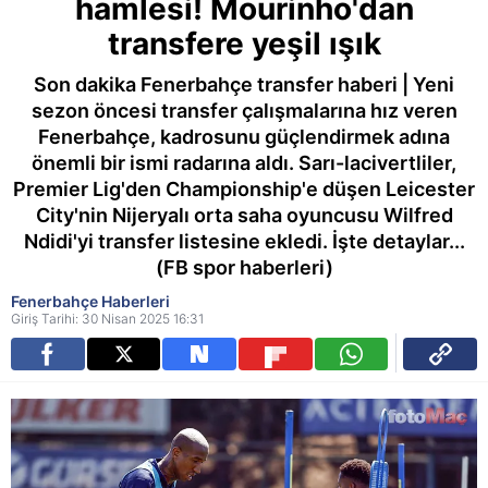
hamlesi! Mourinho'dan
transfere yeşil ışık
Son dakika Fenerbahçe transfer haberi | Yeni
sezon öncesi transfer çalışmalarına hız veren
Fenerbahçe, kadrosunu güçlendirmek adına
önemli bir ismi radarına aldı. Sarı-lacivertliler,
Premier Lig'den Championship'e düşen Leicester
City'nin Nijeryalı orta saha oyuncusu Wilfred
Ndidi'yi transfer listesine ekledi. İşte detaylar...
(FB spor haberleri)
Fenerbahçe Haberleri
Giriş Tarihi: 30 Nisan 2025 16:31