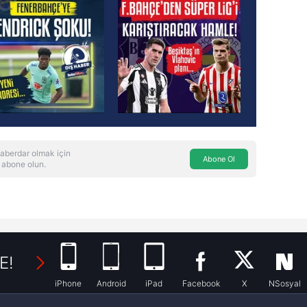
aberdar olmak için
Abone Ol
 abone olun.
E!
iPhone
Android
iPad
Facebook
X
NSosyal