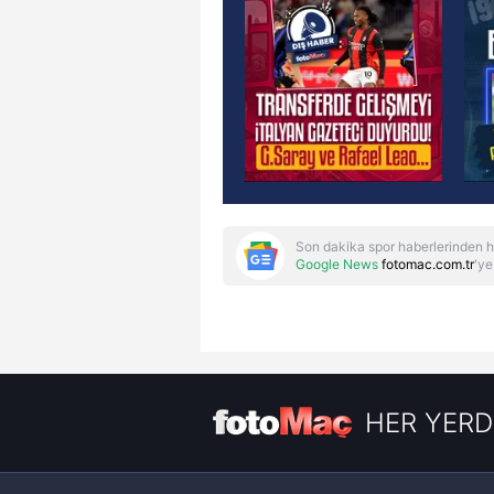
Son dakika spor haberlerinden h
Google News
fotomac.com.tr
'ye
HER YERD