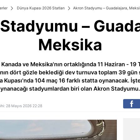
rler
Dünya Kupası 2026 Statları
Akron Stadyumu – Guadalajara, Meks
Stadyumu – Guada
Meksika
Kanada ve Meksika'nın ortaklığında 11 Haziran - 19 
n dört gözle beklediği dev turnuva toplam 39 gün sü
a Kupası'nda 104 maç 16 farklı statta oynanacak. İş
ynanacağı stadyumlardan biri olan Akron Stadyumu.
rihi: 28 Mayıs 2026 22:28