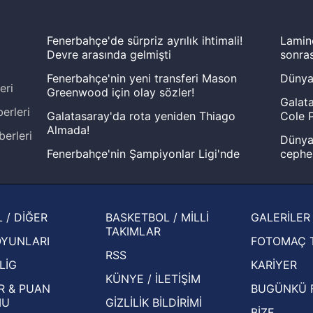
Fenerbahçe'de sürpriz ayrılık ihtimali!
Lamin
Devre arasında gelmişti
sonras
Fenerbahçe'nin yeni transferi Mason
Dünya
eri
Greenwood için olay sözler!
Galata
erleri
Galatasaray'da rota yeniden Thiago
Cole P
Almada!
berleri
Dünya 
Fenerbahçe'nin Şampiyonlar Ligi'nde
cephe
muhtemel rakibi belli oldu! Gornik
2026 
Zabrze'yi elerlerse...
şampi
İspanya-Arjantin finalinin ardından dış
Herna
 / DİĞER
BASKETBOL / MİLLİ
GALERİLER
basından gündem olan manşetler!
ekiple
TAKIMLAR
OYUNLARI
FOTOMAÇ 
Beşiktaş'ın UEFA Avrupa Ligi'nde 3. Ön
oldu
RSS
Eleme Turu muhtemel rakipleri belli oldu!
LİG
KARİYER
KÜNYE / İLETİŞİM
R & PUAN
BUGÜNKÜ 
MU
GİZLİLİK BİLDİRİMİ
BİZE