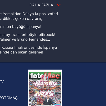
DAHA FAZLA
e Yamal'dan Dünya Kupası zaferi
ı dikkat çeken davranış
nın en büyüğü İspanya!
saray transferi böyle bitirecek!
almer ve Bruno Fernandes...
Kupası finali öncesinde İspanya
sinde can sıkan gelişme!
FIFA Dünya Kupası'nı kazanana
yonluk yüzüğü verilecek
n Crespo, Meksika Ligi
rinden Atlas'ın yeni teknik direktörü
TV
FOTOMAÇ