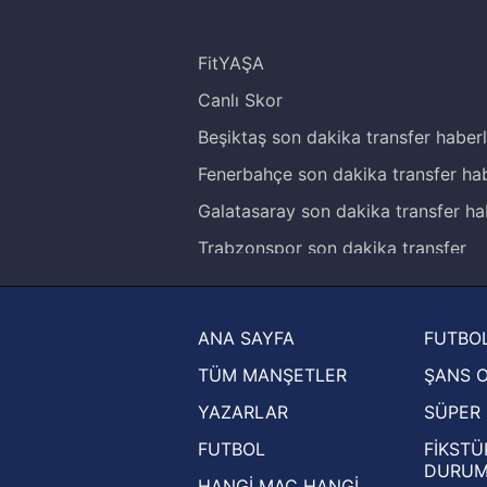
FitYAŞA
Canlı Skor
Beşiktaş son dakika transfer haberl
Fenerbahçe son dakika transfer hab
Galatasaray son dakika transfer ha
Trabzonspor son dakika transfer
haberleri
Trendyol Süper Lig haberleri
ANA SAYFA
FUTBOL
Ziraat Türkiye Kupası haberleri
TÜM MANŞETLER
ŞANS 
UEFA Şampiyonlar Ligi haberleri
YAZARLAR
SÜPER 
UEFA Avrupa Ligi haberleri
FUTBOL
FİKSTÜ
UEFA Konferans Ligi haberleri
DURU
HANGİ MAÇ HANGİ