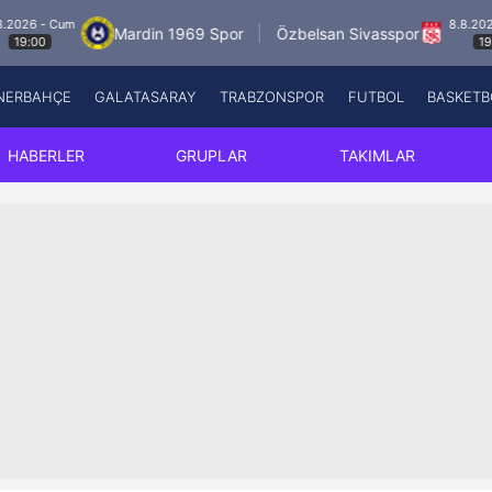
- Cum
8.8.2026 - Cu
Mardin 1969 Spor
Özbelsan Sivasspor
19:00
NERBAHÇE
GALATASARAY
TRABZONSPOR
FUTBOL
BASKETB
Beşiktaş
A
Fenerbahçe
A
HABERLER
GRUPLAR
TAKIMLAR
Galatasaray
A
Trabzonspor
A
Futbol
A
Basketbol
Ziraat Türkiye Kupası
DİZİ
Diğer Sporlar