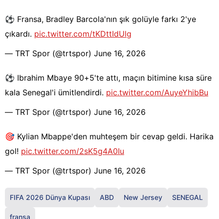
⚽️ Fransa, Bradley Barcola'nın şık golüyle farkı 2'ye
çıkardı.
pic.twitter.com/tKDttIdUlg
— TRT Spor (@trtspor)
June 16, 2026
⚽️ Ibrahim Mbaye 90+5'te attı, maçın bitimine kısa süre
kala Senegal'i ümitlendirdi.
pic.twitter.com/AuyeYhibBu
— TRT Spor (@trtspor)
June 16, 2026
🎯 Kylian Mbappe'den muhteşem bir cevap geldi. Harika
gol!
pic.twitter.com/2sK5g4A0Iu
— TRT Spor (@trtspor)
June 16, 2026
FIFA 2026 Dünya Kupası
ABD
New Jersey
SENEGAL
fransa