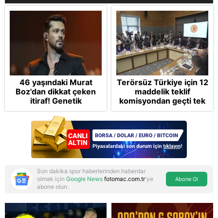
46 yaşındaki Murat
Terörsüz Türkiye için 12
Boz'dan dikkat çeken
maddelik teklif
itiraf! Genetik
komisyondan geçti tek
korkusunu açıkladı
madde değişti!
Soruşturma ve cezalar
hangi şartlarda
ertelenecek?
Son dakika spor haberlerinden haberdar
olmak için
Google News
fotomac.com.tr
'ye
Abone Ol
abone olun.