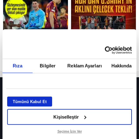
Reddet
Rıza
Bilgiler
Reklam Ayarları
Hakkında
HER YERDE!
Fenerbahçe’de sürpriz ayrılık ihtimali! Devre arasında gelmişti
Tümünü Kabul Et
Fenerbahçe’nin yeni transferi Mason Greenwood için olay sözler!
Kişiselleştir
Galatasaray’da rota yeniden Thiago Almada!
iPhone
Seçime İzin Ver