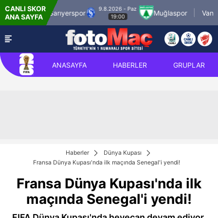
CANLI SKOR
9.8.2026 - Paz
SMS Grup Sarıyerspor
Muğlaspor
Vanspor
ANA SAYFA
19:00
ANASAYFA
HABERLER
GRUPLAR
Haberler
Dünya Kupası
Fransa Dünya Kupası'nda ilk maçında Senegal'i yendi!
Fransa Dünya Kupası'nda ilk
maçında Senegal'i yendi!
FIFA Dünya Kupası'nda heyecan devam ediyor.