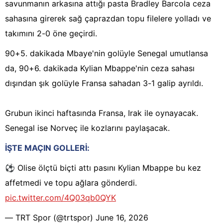
savunmanın arkasına attığı pasta Bradley Barcola ceza
sahasına girerek sağ çaprazdan topu filelere yolladı ve
takımını 2-0 öne geçirdi.
90+5. dakikada Mbaye'nin golüyle Senegal umutlansa
da, 90+6. dakikada Kylian Mbappe'nin ceza sahası
dışından şık golüyle Fransa sahadan 3-1 galip ayrıldı.
Grubun ikinci haftasında Fransa, Irak ile oynayacak.
Senegal ise Norveç ile kozlarını paylaşacak.
İŞTE MAÇIN GOLLERİ:
⚽️ Olise ölçtü biçti attı pasını Kylian Mbappe bu kez
affetmedi ve topu ağlara gönderdi.
pic.twitter.com/4Q03qb0QYK
— TRT Spor (@trtspor)
June 16, 2026