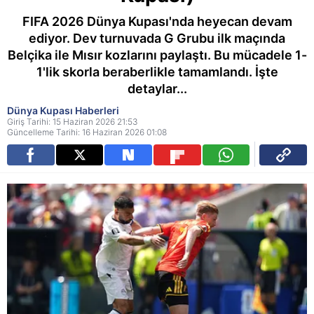
FIFA 2026 Dünya Kupası'nda heyecan devam
ediyor. Dev turnuvada G Grubu ilk maçında
Belçika ile Mısır kozlarını paylaştı. Bu mücadele 1-
1'lik skorla beraberlikle tamamlandı. İşte
detaylar...
Dünya Kupası Haberleri
Giriş Tarihi: 15 Haziran 2026 21:53
Güncelleme Tarihi: 16 Haziran 2026 01:08