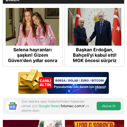
Selena hayranları
Başkan Erdoğan,
şaşkın! Gizem
Bahçeli'yi kabul etti!
Güven'den yıllar sonra
MGK öncesi sürpriz
gelen Cansu Demirci
zirve: Çerçeve Yasa
itirafı! "Konuşmuyoruz"
teklifi gündemde
Son dakika spor haberlerinden haberdar
olmak için
Google News
fotomac.com.tr
'ye
Abone Ol
abone olun.