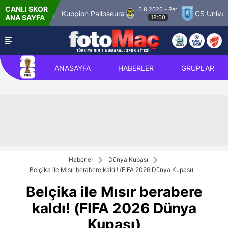
CANLI SKOR
6.8.2026 - Per
r Match 12
Kuopion Palloseura
CS Universit
ANA SAYFA
18:00
ANASAYFA
HABERLER
GRUPLAR
Haberler
Dünya Kupası
Belçika ile Mısır berabere kaldı! (FIFA 2026 Dünya Kupası)
Belçika ile Mısır berabere
kaldı! (FIFA 2026 Dünya
Kupası)