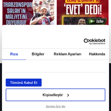
Reddet
Rıza
Bilgiler
Reklam Ayarları
Hakkında
HER YERDE!
Fenerbahçe’de sürpriz ayrılık ihtimali! Devre arasında gelmişti
Tümünü Kabul Et
Fenerbahçe’nin yeni transferi Mason Greenwood için olay sözler!
Kişiselleştir
Galatasaray’da rota yeniden Thiago Almada!
iPhone
Seçime İzin Ver