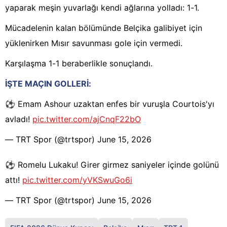
yaparak meşin yuvarlağı kendi ağlarına yolladı: 1-1.
Mücadelenin kalan bölümünde Belçika galibiyet için
yüklenirken Mısır savunması gole için vermedi.
Karşılaşma 1-1 beraberlikle sonuçlandı.
İŞTE MAÇIN GOLLERİ:
⚽️ Emam Ashour uzaktan enfes bir vuruşla Courtois'yı
avladı!
pic.twitter.com/ajCnqF22bO
— TRT Spor (@trtspor)
June 15, 2026
⚽️ Romelu Lukaku! Girer girmez saniyeler içinde golünü
attı!
pic.twitter.com/yVKSwuGo6i
— TRT Spor (@trtspor)
June 15, 2026