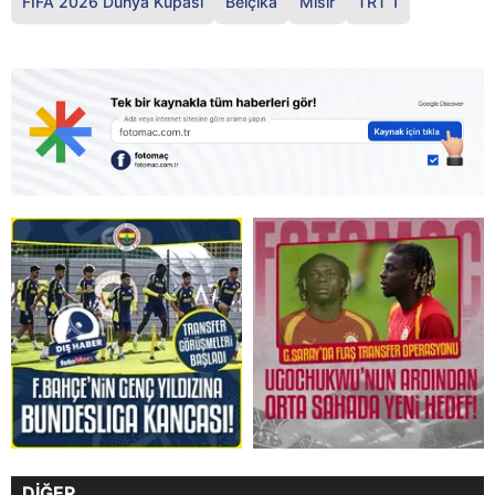
FIFA 2026 Dünya Kupası
Belçika
Mısır
TRT 1
DİĞER