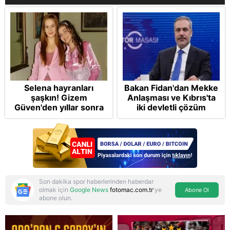
Selena hayranları
Bakan Fidan'dan Mekke
şaşkın! Gizem
Anlaşması ve Kıbrıs'ta
Güven'den yıllar sonra
iki devletli çözüm
gelen Cansu Demirci
mesajı: Bize
itirafı! "Konuşmuyoruz"
saldırmayan hiçbir ülke
hedefimizde değil
Son dakika spor haberlerinden haberdar
olmak için
Google News
fotomac.com.tr
'ye
Abone Ol
abone olun.