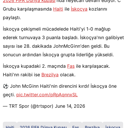
2026 FIFA Dünya Kupası
'nda heyecan devam ediyor. C
Grubu karşılaşmasında
Haiti
ile
İskoçya
kozlarını
paylaştı.
İskoçya çekişmeli mücadelede Haiti'yi 1-0 mağlup
ederek turnuvaya 3 puanla başladı. İskoçya'nın galibiyet
sayısı ise 28. dakikada JohnMcGinn'den geldi. Bu
sonucun ardından İskoçya grupta liderliğe yükseldi.
İskoçya kupadaki 2. maçında
Fas
ile karşılaşacak.
Haiti'nn rakibi ise
Brezilya
olacak.
⚽️ John McGinn Haiti'nin direncini kırdı! İskoçya öne
geçti.
pic.twitter.com/pRpAqnnxSL
— TRT Spor (@trtspor)
June 14, 2026
Haiti
2026 FIFA Dünya Kupası
Fas
Brezilya
İskoçya