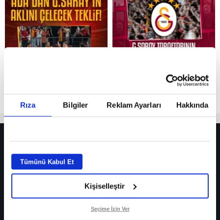
Reddet
Rıza
Bilgiler
Reklam Ayarları
Hakkında
HER YERDE!
Fenerbahçe’de sürpriz ayrılık ihtimali! Devre arasında gelmişti
Tümünü Kabul Et
Fenerbahçe’nin yeni transferi Mason Greenwood için olay sözler!
Kişiselleştir
Galatasaray’da rota yeniden Thiago Almada!
iPhone
Seçime İzin Ver