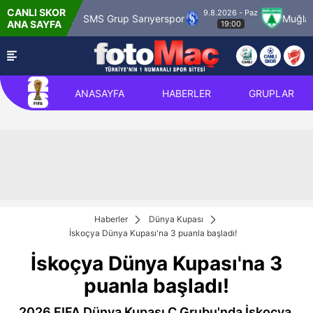
CANLI SKOR
9.8.2026 - Paz
 Karagümrük
SMS Grup Sarıyerspor
Muğlaspo
ANA SAYFA
19:00
ANASAYFA
HABERLER
GRUPLAR
Haberler
Dünya Kupası
İskoçya Dünya Kupası'na 3 puanla başladı!
İskoçya Dünya Kupası'na 3
puanla başladı!
2026 FIFA Dünya Kupası C Grubu'nda İskoçya,