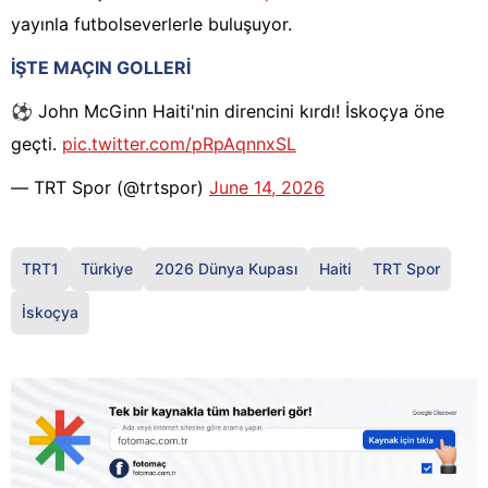
yayınla futbolseverlerle buluşuyor.
İŞTE MAÇIN GOLLERİ
⚽️ John McGinn Haiti'nin direncini kırdı! İskoçya öne
geçti.
pic.twitter.com/pRpAqnnxSL
— TRT Spor (@trtspor)
June 14, 2026
TRT1
Türkiye
2026 Dünya Kupası
Haiti
TRT Spor
İskoçya