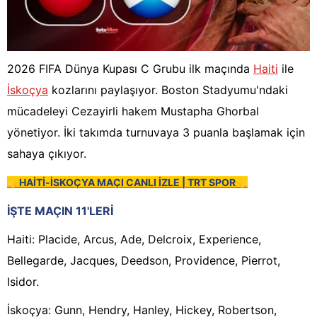
2026 FIFA Dünya Kupası C Grubu ilk maçında
Haiti
ile
İskoçya
kozlarını paylaşıyor. Boston Stadyumu'ndaki
mücadeleyi Cezayirli hakem Mustapha Ghorbal
yönetiyor. İki takımda turnuvaya 3 puanla başlamak için
sahaya çıkıyor.
👉HAİTİ-İSKOÇYA MAÇI CANLI İZLE | TRT SPOR👈
İŞTE MAÇIN 11'LERİ
Haiti: Placide, Arcus, Ade, Delcroix, Experience,
Bellegarde, Jacques, Deedson, Providence, Pierrot,
Isidor.
İskoçya: Gunn, Hendry, Hanley, Hickey, Robertson,