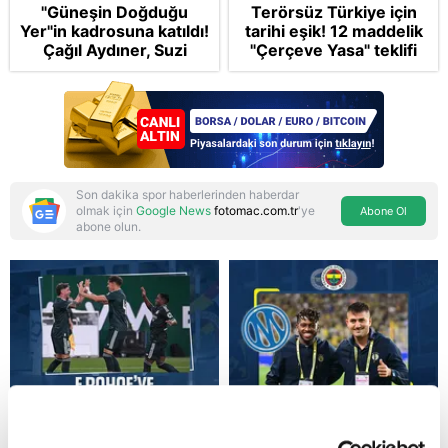
"Güneşin Doğduğu
Terörsüz Türkiye için
Yer"in kadrosuna katıldı!
tarihi eşik! 12 maddelik
Çağıl Aydıner, Suzi
"Çerçeve Yasa" teklifi
karakteriyle geliyor
TBMM Genel Kurulu'nda
Son dakika spor haberlerinden haberdar
olmak için
Google News
fotomac.com.tr
'ye
Abone Ol
abone olun.
Reddet