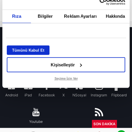
Rıza
Bilgiler
Reklam Ayarları
Hakkında
HER YERDE!
Fenerbahçe’de sürpriz ayrılık ihtimali! Devre arasında gelmişti
Tümünü Kabul Et
Fenerbahçe’nin yeni transferi Mason Greenwood için olay sözler!
Kişiselleştir
Galatasaray’da rota yeniden Thiago Almada!
iPhone
Seçime İzin Ver
Android
iPad
Facebook
X
NSosyal
Instagram
Flipboard
Youtube
RSS
SON DAKİKA