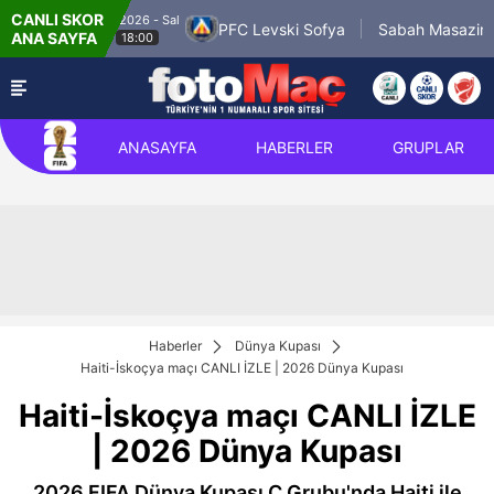
CANLI SKOR
11.8.2026 - Sal
Almaty
PFC Levski Sofya
Sabah Masazir
ANA SAYFA
18:00
ANASAYFA
HABERLER
GRUPLAR
Haberler
Dünya Kupası
Haiti-İskoçya maçı CANLI İZLE | 2026 Dünya Kupası
Haiti-İskoçya maçı CANLI İZLE
| 2026 Dünya Kupası
2026 FIFA Dünya Kupası C Grubu'nda Haiti ile