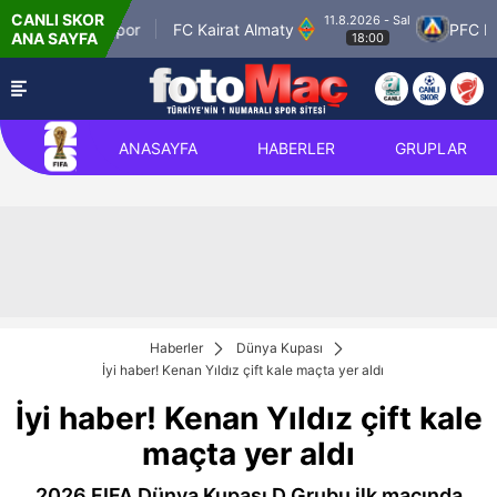
CANLI SKOR
11.8.2026 - Sal
man Petrolspor
FC Kairat Almaty
PFC Levski
ANA SAYFA
18:00
ANASAYFA
HABERLER
GRUPLAR
Haberler
Dünya Kupası
İyi haber! Kenan Yıldız çift kale maçta yer aldı
İyi haber! Kenan Yıldız çift kale
maçta yer aldı
2026 FIFA Dünya Kupası D Grubu ilk maçında