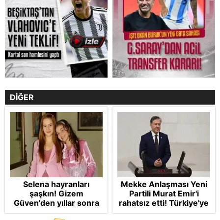
DİĞER
Selena hayranları
Mekke Anlaşması Yeni
şaşkın! Gizem
Partili Murat Emir'i
Güven'den yıllar sonra
rahatsız etti! Türkiye'ye
gelen Cansu Demirci
"paralı muhafız" rolü