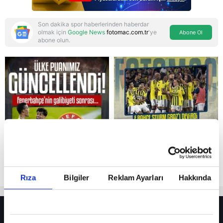
Son dakika spor haberlerinden haberdar
olmak için
Google News
fotomac.com.tr
'ye
Abone Ol
abone olun.
Reddet
Rıza
Bilgiler
Reklam Ayarları
Hakkında
HER YERDE!