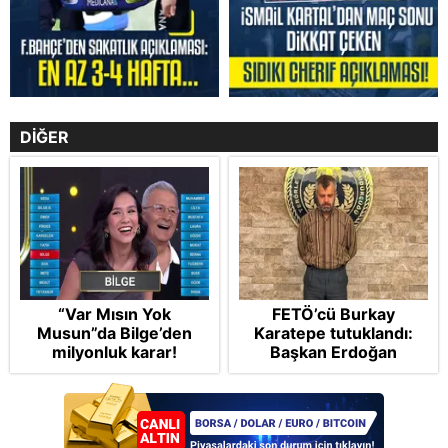
DİĞER
“Var Mısın Yok
FETÖ’cü Burkay
Musun”da Bilge’den
Karatepe tutuklandı:
milyonluk karar!
Başkan Erdoğan
şikayetçi oldu! 5 suçtan
dava talebi