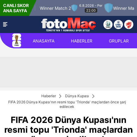
CANLI SKOR
6.8.2026 - Per
er Match 12
Winner Match 2
Winner Match 3
ANA SAYFA
22:00
ANASAYFA
HABERLER
GRUPLAR
Haberler
Dünya Kupası
FIFA 2026 Dünya Kupası'nın resmi topu 'Trionda' maçlardan önce şarj
edilecek
FIFA 2026 Dünya Kupası'nın
resmi topu 'Trionda' maçlardan