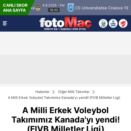
CANLI SKOR
6.8.2026 - Per
on Palloseura
CS Universitatea Craiova 1948
ANA SAYFA
18:00
Haberler
Diğer Milli Takımlar
A Milli Erkek Voleybol Takımımız Kanada'yı yendi! (FIVB Milletler Ligi)
A Milli Erkek Voleybol
Takımımız Kanada'yı yendi!
(FIVB Milletler Ligi)