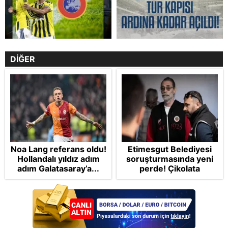
DİĞER
Noa Lang referans oldu!
Etimesgut Belediyesi
Hollandalı yıldız adım
soruşturmasında yeni
adım Galatasaray’a...
perde! Çikolata
kutusunda rüşvet ve
gizli oda iddiaları
dosyada