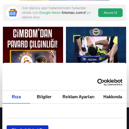
Son dakika spor haberlerinden haberdar
olmak için
Google News
fotomac.com.tr
'ye
Abone Ol
abone olun.
Reddet
Rıza
Bilgiler
Reklam Ayarları
Hakkında
HER YERDE!
Fenerbahçe’de sürpriz ayrılık ihtimali! Devre arasında gelmişti