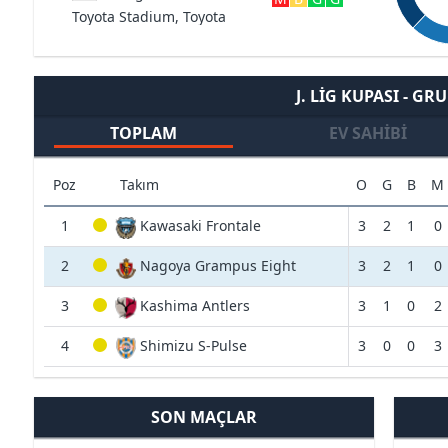
Toyota Stadium, Toyota
J. LIG KUPASI - GRU
TOPLAM
EV SAHIBI
Poz
Takım
O
G
B
M
1
Kawasaki Frontale
3
2
1
0
2
Nagoya Grampus Eight
3
2
1
0
3
Kashima Antlers
3
1
0
2
4
Shimizu S-Pulse
3
0
0
3
SON MAÇLAR