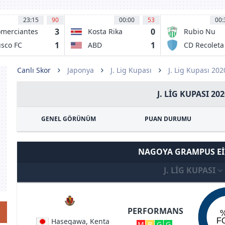
23:15
90
00:00
53
00:
3
0
merciantes
Kosta Rika
Rubio Nu
idos
1
1
sco FC
ABD
CD Recoleta
Canlı Skor
Japonya
J. Lig Kupası
J. Lig Kupası 20
J. LIG KUPASI 202
GENEL GÖRÜNÜM
PUAN DURUMU
NAGOYA GRAMPUS E
J. LIG KUPASI
PERFORMANS
Hasegawa, Kenta
F
M
B
G
G