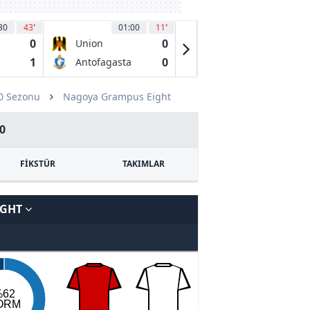
30
43
'
01:00
11
'
01:00
12
'
0
0
1
Union
Cerro Largo
Espanola
FC
1
0
0
Antofagasta
Juventud de
las Piedras
20 Sezonu
Nagoya Grampus Eight
0
FİKSTÜR
TAKIMLAR
IGHT
%62
ORM