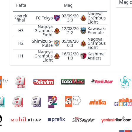
Maç d
Hafta
Maç
Nagoya
çeyrek
02/09/20
FC Tokyo
Grampus
final
3:0
Eight
Nagoya
12/08/20
Kawasaki
H3
Grampus
2:2
Frontale
Eight
Nagoya
Shimizu S-
05/08/20
H2
Grampus
Pulse
0:3
Eight
Nagoya
16/02/20
Kashima
H1
Grampus
1:0
Antlers
Eight