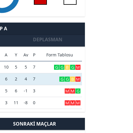
P A
DEPLASMAN
A
Y
Av
P
Form Tablosu
10
5
5
7
G
G
B
G
M
6
2
4
7
G
G
B
M
5
6
-1
3
M
M
G
3
11
-8
0
M
M
M
SONRAKI MAÇLAR