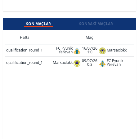
SON MAÇLAR
SONRAKI MAÇLAR
Hafta
Maç
FC Pyunik
16/07/26
qualification_round_1
Marsaxlokk
Yerevan
1:0
09/07/26
FC Pyunik
qualification_round_1
Marsaxlokk
0:3
Yerevan