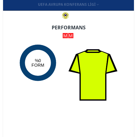
UEFA AVRUPA KONFERANS LIGI
PERFORMANS
M
M
%0
FORM