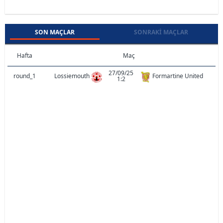
SON MAÇLAR
SONRAKI MAÇLAR
Hafta
Maç
27/09/25
round_1
Lossiemouth
Formartine United
1:2