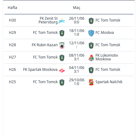
Hafta
Maç
FK Zenit St
26/11/06
H30
FC Tom Tomsk
Petersburg
0:0
18/11/06
H29
FC Tom Tomsk
FC Moskva
1:0
12/11/06
H28
FK Rubin Kazan
FC Tom Tomsk
:
08/11/06
FK Lokomotiv
H27
FC Tom Tomsk
3:1
Moskova
04/11/06
H26
FK Spartak Moskova
FC Tom Tomsk
3:1
29/10/06
H25
FC Tom Tomsk
Spartak Nalchik
1:0