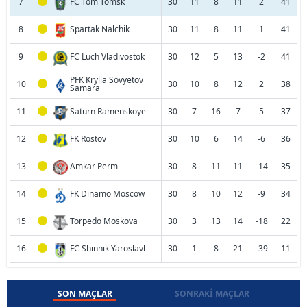
7
FC Tom Tomsk
30
11
8
11
2
41
8
Spartak Nalchik
30
11
8
11
1
41
9
FC Luch Vladivostok
30
12
5
13
-2
41
PFK Krylia Sovyetov
10
30
10
8
12
2
38
Samara
11
Saturn Ramenskoye
30
7
16
7
5
37
12
FK Rostov
30
10
6
14
-6
36
13
Amkar Perm
30
8
11
11
-14
35
14
FK Dinamo Moscow
30
8
10
12
-9
34
15
Torpedo Moskova
30
3
13
14
-18
22
16
FC Shinnik Yaroslavl
30
1
8
21
-39
11
SON MAÇLAR
SONRAKI MAÇLAR