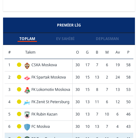
PREMIER LIG
TOPLAM
EV SAHIBI
DEPLASMAN
#
Takım
O
G
B
M
Av
P
1
CSKA Moskova
30
17
7
6
19
58
2
FK Spartak Moskova
30
15
13
2
24
58
3
FK Lokomotiv Moskova
30
15
8
7
13
53
4
FK Zenit St Petersburg
30
13
11
6
12
50
5
FK Rubin Kazan
30
13
7
10
6
46
6
FC Moskva
30
10
13
7
4
43