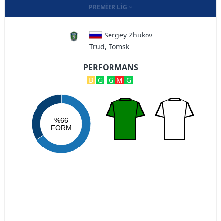
PREMIER LIG
Sergey Zhukov
Trud, Tomsk
PERFORMANS
B
G
G
M
G
%66
FORM