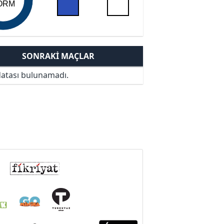
ORM
SONRAKI MAÇLAR
atası bulunamadı.