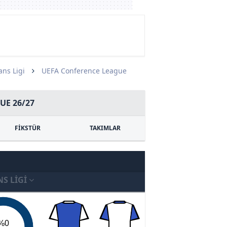
ns Ligi
UEFA Conference League
UE 26/27
FİKSTÜR
TAKIMLAR
S LIGI
%0