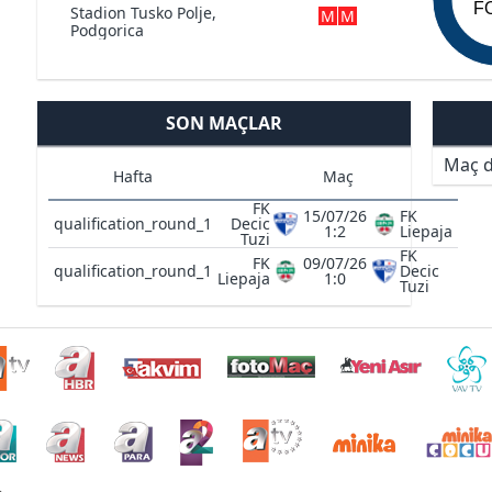
F
Stadion Tusko Polje,
M
M
Podgorica
SON MAÇLAR
Maç d
Hafta
Maç
FK
15/07/26
FK
qualification_round_1
Decic
1:2
Liepaja
Tuzi
FK
FK
09/07/26
qualification_round_1
Decic
Liepaja
1:0
Tuzi