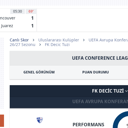
05:30
69
'
1
ncouver
itecaps FC
1
 Juarez
Canlı Skor
Uluslararası Kulüpler
UEFA Avrupa Konfera
26/27 Sezonu
FK Decic Tuzi
UEFA CONFERENCE LEAG
GENEL GÖRÜNÜM
PUAN DURUMU
FK DECIC TUZI
UEFA AVRUPA KONFERAN
PERFORMANS