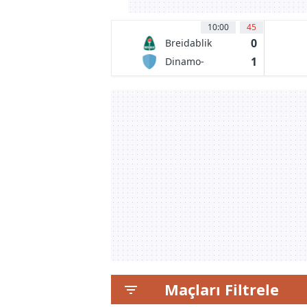
10:00
45
0
Breidablik
Kopavogur
1
Dinamo-
BGUFK Minsk
Maçları Filtrele