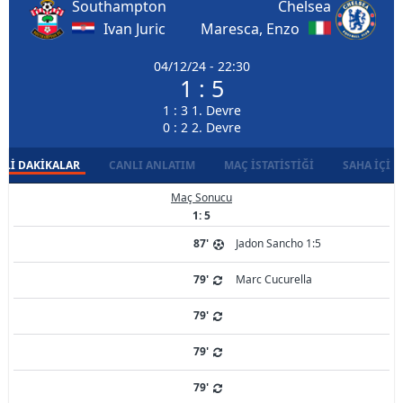
Southampton
Chelsea
Ivan Juric
Maresca, Enzo
04/12/24 - 22:30
1 : 5
1 : 3 1. Devre
0 : 2 2. Devre
LI DAKIKALAR
CANLI ANLATIM
MAÇ İSTATISTIĞI
SAHA İÇI D
Maç Sonucu
1: 5
87'
Jadon Sancho 1:5
79'
Marc Cucurella
79'
79'
79'