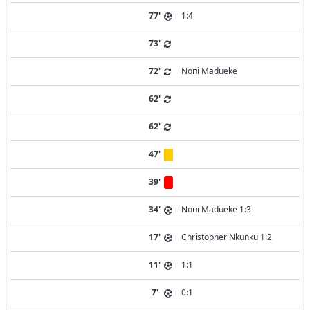
77'
1:4
73'
72'
Noni Madueke
62'
62'
47'
39'
34'
Noni Madueke 1:3
17'
Christopher Nkunku 1:2
11'
1:1
7'
0:1