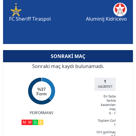
FC Sheriff Tiraspol
Aluminij Kidricevo
SONRAKI MAÇ
Sonraki maç kaydı bulunamadı.
1
GALİBİYET
%37
Form
En fazla
farkla
kazanılan
maç
PERFORMANS
0 - 1
Toplam Gol
M
M
G
B
1
Ort.gol/maç