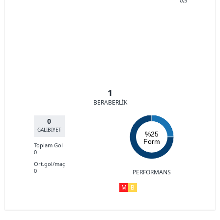
0,5
1
BERABERLİK
0
GALİBİYET
%25
Form
Toplam Gol
0
Ort.gol/maç
0
PERFORMANS
M
B