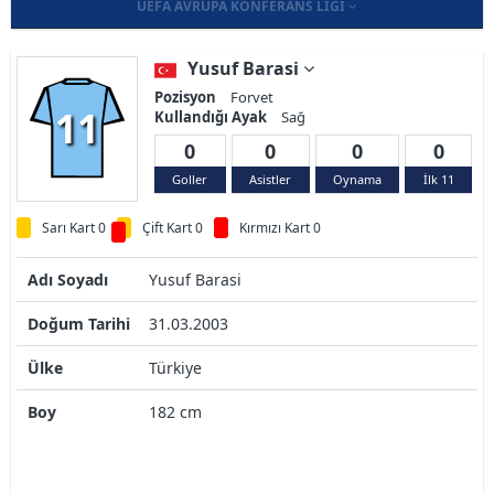
UEFA AVRUPA KONFERANS LIGI
Yusuf Barasi
Pozisyon
Forvet
11
Kullandığı Ayak
Sağ
0
0
0
0
Goller
Asistler
Oynama
İlk 11
Sarı Kart 0
Çift Kart 0
Kırmızı Kart 0
Adı Soyadı
Yusuf Barasi
Doğum Tarihi
31.03.2003
Ülke
Türkiye
Boy
182 cm