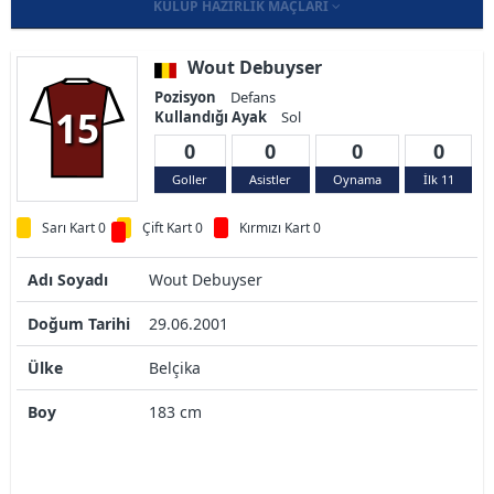
KULÜP HAZIRLIK MAÇLARI
Wout Debuyser
Pozisyon
Defans
15
Kullandığı Ayak
Sol
0
0
0
0
Goller
Asistler
Oynama
İlk 11
Sarı Kart 0
Çift Kart 0
Kırmızı Kart 0
Adı Soyadı
Wout Debuyser
Doğum Tarihi
29.06.2001
Ülke
Belçika
Boy
183 cm