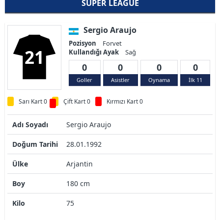
SUPER LEAGUE
Sergio Araujo
Pozisyon
Forvet
21
Kullandığı Ayak
Sağ
0
0
0
0
Goller
Asistler
Oynama
İlk 11
Sarı Kart 0
Çift Kart 0
Kırmızı Kart 0
Adı Soyadı
Sergio Araujo
Doğum Tarihi
28.01.1992
Ülke
Arjantin
Boy
180 cm
Kilo
75