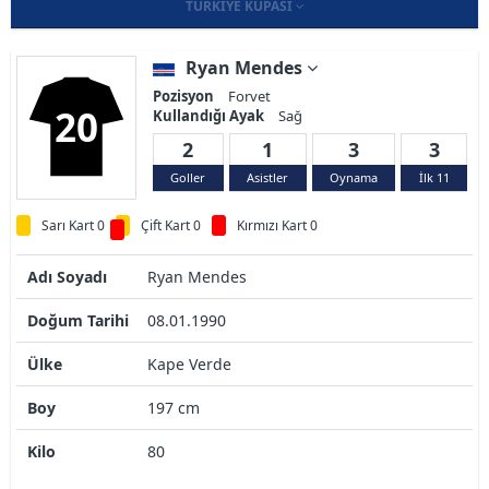
TÜRKIYE KUPASI
Ryan Mendes
Pozisyon
Forvet
20
Kullandığı Ayak
Sağ
2
1
3
3
Goller
Asistler
Oynama
İlk 11
Sarı Kart 0
Çift Kart 0
Kırmızı Kart 0
Adı Soyadı
Ryan Mendes
Doğum Tarihi
08.01.1990
Ülke
Kape Verde
Boy
197 cm
Kilo
80