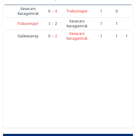
Vavacars
0
:
4
Trabzonspor
1
0
Karagümrük
Vavacars
Trabzonspor
3
:
2
1
1
Karagümrük
Vavacars
Galatasaray
0
:
2
1
1
1
Karagümrük