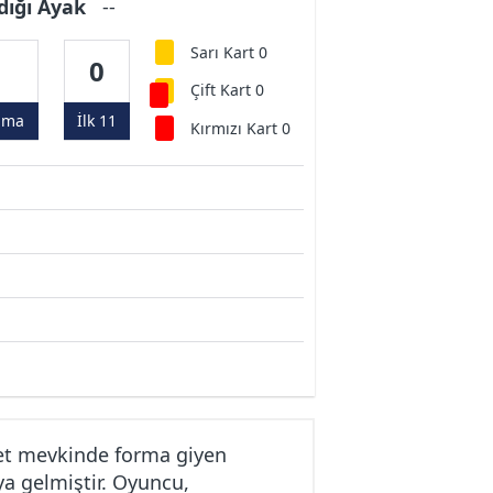
dığı Ayak
--
Sarı Kart 0
0
0
Çift Kart 0
ama
İlk 11
Kırmızı Kart 0
et mevkinde forma giyen
ya gelmiştir. Oyuncu,