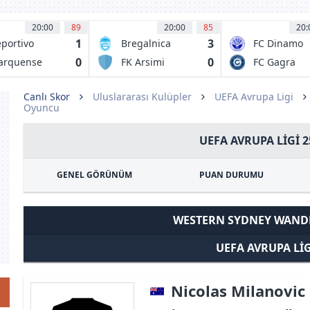
20:00
89
20:00
85
20:
1
3
portivo
Bregalnica
FC Dinamo
xco
Stip
Batumi
0
0
arquense
FK Arsimi
FC Gagra
1973
Canlı Skor
Uluslararası Kulüpler
UEFA Avrupa Ligi
Oyuncu
UEFA AVRUPA LIGI 2
GENEL GÖRÜNÜM
PUAN DURUMU
WESTERN SYDNEY WAND
UEFA AVRUPA LIG
Nicolas Milanovic