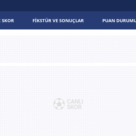
I SKOR
FIKSTÜR VE SONUÇLAR
PUAN DURUM