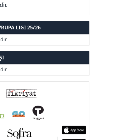
ir.
UPA LIGI 25/26
dır
ŞI
dır