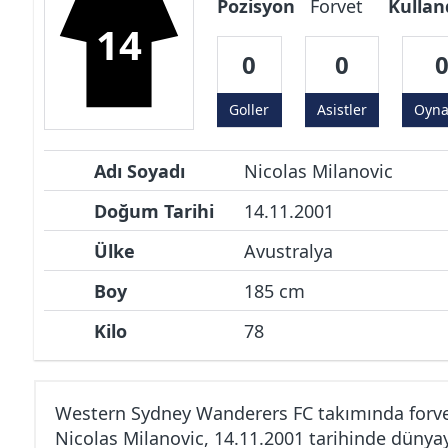
Pozisyon
Forvet
Kullan
14
0
0
Goller
Asistler
Oyn
Adı Soyadı
Nicolas Milanovic
Doğum Tarihi
14.11.2001
Ülke
Avustralya
Boy
185 cm
Kilo
78
Western Sydney Wanderers FC takımında forv
Nicolas Milanovic, 14.11.2001 tarihinde dünya