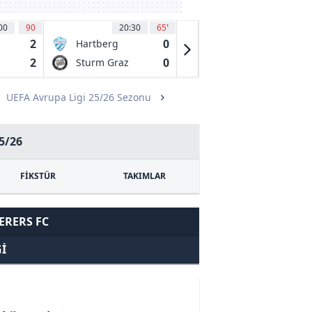
00
90
20:30
65
'
20:45
47
'
2
0
1
Hartberg
Deportivo
Riestra AFBC
2
0
0
Sturm Graz
Estudiantes
de La Plata
UEFA Avrupa Ligi 25/26 Sezonu
5/26
FİKSTÜR
TAKIMLAR
ERERS FC
I