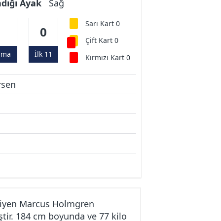
ndığı Ayak
Sağ
Sarı Kart 0
0
0
Çift Kart 0
ama
İlk 11
Kırmızı Kart 0
rsen
giyen Marcus Holmgren
tir. 184 cm boyunda ve 77 kilo