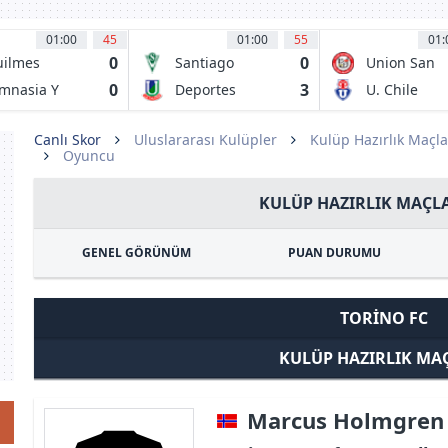
01:00
45
01:00
55
01:
0
0
ilmes
Santiago
Union San
letico Club
Wanderers
Felipe
0
3
mnasia Y
Deportes
U. Chile
grima Jujuy
Union La
Calera
Canlı Skor
Uluslararası Kulüpler
Kulüp Hazırlık Maçla
Oyuncu
KULÜP HAZIRLIK MAÇLA
GENEL GÖRÜNÜM
PUAN DURUMU
TORINO FC
KULÜP HAZIRLIK MA
Marcus Holmgren