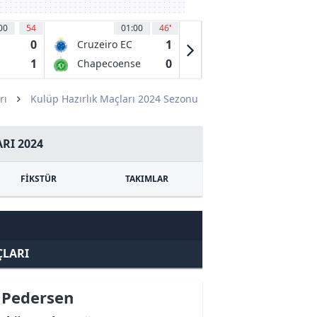
00
54
01:00
46
'
01:30
40
'
0
1
1
Cruzeiro EC
Gremio FB
MG
Porto
1
0
0
Chapecoense
Mirassol FC
Alegrense RS
SC
SP
rı
Kulüp Hazırlık Maçları 2024 Sezonu
RI 2024
FİKSTÜR
TAKIMLAR
ÇLARI
 Pedersen