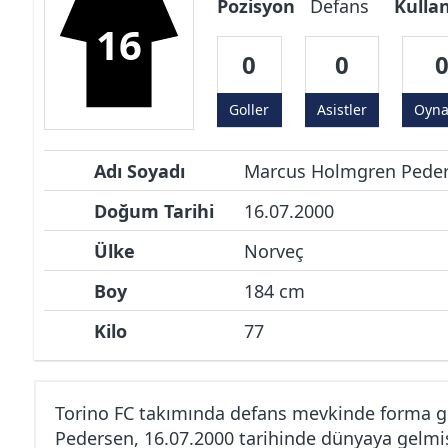
Pozisyon
Defans
Kulla
16
0
0
Goller
Asistler
Oyn
Adı Soyadı
Marcus Holmgren Pede
Doğum Tarihi
16.07.2000
Ülke
Norveç
Boy
184 cm
Kilo
77
Torino FC takımında defans mevkinde forma 
Pedersen, 16.07.2000 tarihinde dünyaya gelmiş