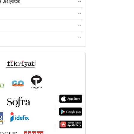
a Bialystok
--
--
--
--