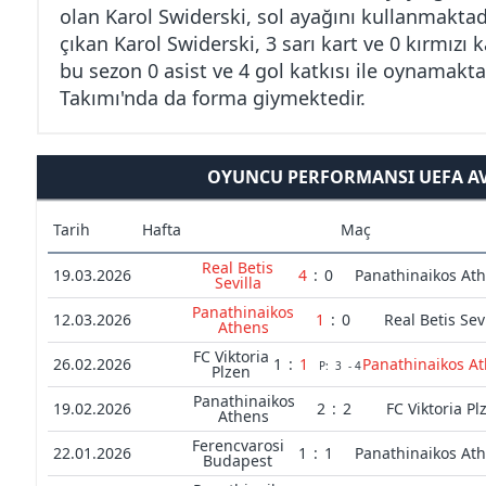
olan Karol Swiderski, sol ayağını kullanmaktad
çıkan Karol Swiderski, 3 sarı kart ve 0 kırmızı 
bu sezon 0 asist ve 4 gol katkısı ile oynamakta
Takımı'nda da forma giymektedir.
OYUNCU PERFORMANSI UEFA AVR
Tarih
Hafta
Maç
Real Betis
19.03.2026
4
:
0
Panathinaikos At
Sevilla
Panathinaikos
12.03.2026
1
:
0
Real Betis Sevi
Athens
FC Viktoria
26.02.2026
1
:
1
Panathinaikos A
P:
3
-
4
Plzen
Panathinaikos
19.02.2026
2
:
2
FC Viktoria Pl
Athens
Ferencvarosi
22.01.2026
1
:
1
Panathinaikos At
Budapest