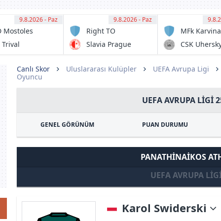
9.8.2026 - Paz
11:00
9.8.2026 - Paz
11:00
9.8.
11:
 Mostoles
Right TO
MFk Karvina
JC
Dream
B
 Trival
Slavia Prague
CSK Uhersk
International
lderas
Brod
Academy
corcon
Canlı Skor
Uluslararası Kulüpler
UEFA Avrupa Ligi
Oyuncu
UEFA AVRUPA LIGI 2
GENEL GÖRÜNÜM
PUAN DURUMU
PANATHINAIKOS AT
UEFA AVRUPA LIG
Karol Swiderski