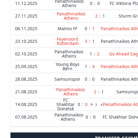
Panathinaikos
11.12.2025
0
:
0
FC Viktoria Pl
Athens
Panathinaikos
27.11.2025
2
:
1
Sturm Gr
Athens
06.11.2025
Malmo FF
0
:
1
Panathinaikos At
Feyenoord
23.10.2025
3
:
1
Panathinaikos At
Rotterdam
Panathinaikos
02.10.2025
1
:
2
Go Ahead Eag
Athens
Young Boys
25.09.2025
1
:
4
Panathinaikos At
Bern
28.08.2025
Samsunspor
0
:
0
Panathinaikos At
Panathinaikos
21.08.2025
2
:
1
Samsunsp
Athens
FC
14.08.2025
Shakhtar
0
:
0
Panathinaikos A
P:
3
-
4
Donetsk
Panathinaikos
07.08.2025
0
:
0
FC Shakhtar Don
Athens