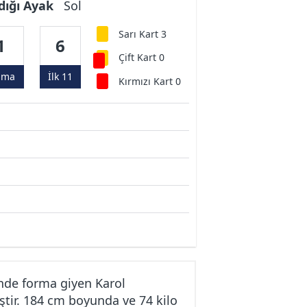
dığı Ayak
Sol
Sarı Kart 3
1
6
Çift Kart 0
ama
İlk 11
Kırmızı Kart 0
nde forma giyen Karol
ştir. 184 cm boyunda ve 74 kilo