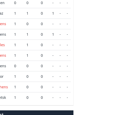
zen
0
0
0
-
-
-
az
1
1
0
1
-
-
hens
1
0
0
-
-
-
hens
1
1
0
1
-
-
les
1
1
0
-
-
-
hens
1
1
0
-
-
-
hens
0
0
0
-
-
-
or
1
0
0
-
-
-
thens
1
0
0
-
-
-
etsk
1
0
0
-
-
-