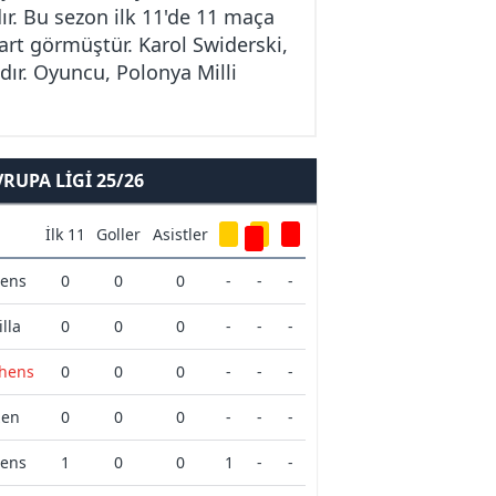
ır. Bu sezon ilk 11'de 11 maça
kart görmüştür. Karol Swiderski,
dır. Oyuncu, Polonya Milli
UPA LIGI 25/26
İlk 11
Goller
Asistler
hens
0
0
0
-
-
-
lla
0
0
0
-
-
-
thens
0
0
0
-
-
-
zen
0
0
0
-
-
-
hens
1
0
0
1
-
-