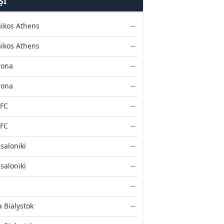
ŞI
ikos Athens
--
ikos Athens
--
rona
--
rona
--
 FC
--
 FC
--
saloniki
--
saloniki
--
--
a Bialystok
--