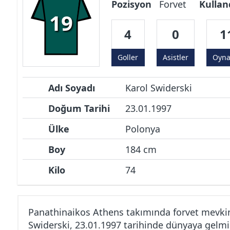
Pozisyon
Forvet
Kullan
19
4
0
1
Goller
Asistler
Oyn
Adı Soyadı
Karol Swiderski
Doğum Tarihi
23.01.1997
Ülke
Polonya
Boy
184 cm
Kilo
74
Panathinaikos Athens takımında forvet mevki
Swiderski, 23.01.1997 tarihinde dünyaya gelmi