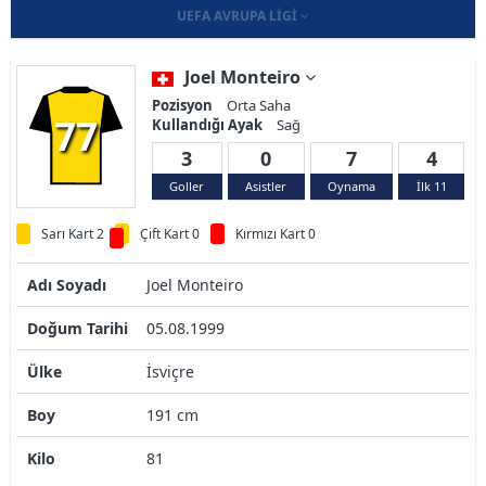
UEFA AVRUPA LIGI
Joel Monteiro
Pozisyon
Orta Saha
77
Kullandığı Ayak
Sağ
3
0
7
4
Goller
Asistler
Oynama
İlk 11
Sarı Kart 2
Çift Kart 0
Kırmızı Kart 0
Adı Soyadı
Joel Monteiro
Doğum Tarihi
05.08.1999
Ülke
İsviçre
Boy
191 cm
Kilo
81