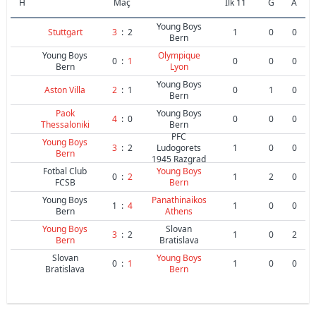
H
Maç
İlk 11
G
A
Young Boys
Stuttgart
3
:
2
1
0
0
Bern
Young Boys
Olympique
0
:
1
0
0
0
Bern
Lyon
Young Boys
Aston Villa
2
:
1
0
1
0
Bern
Paok
Young Boys
4
:
0
0
0
0
Thessaloniki
Bern
PFC
Young Boys
3
:
2
Ludogorets
1
0
0
Bern
1945 Razgrad
Fotbal Club
Young Boys
0
:
2
1
2
0
FCSB
Bern
Young Boys
Panathinaikos
1
:
4
1
0
0
Bern
Athens
Young Boys
Slovan
3
:
2
1
0
2
Bern
Bratislava
Slovan
Young Boys
0
:
1
1
0
0
Bratislava
Bern