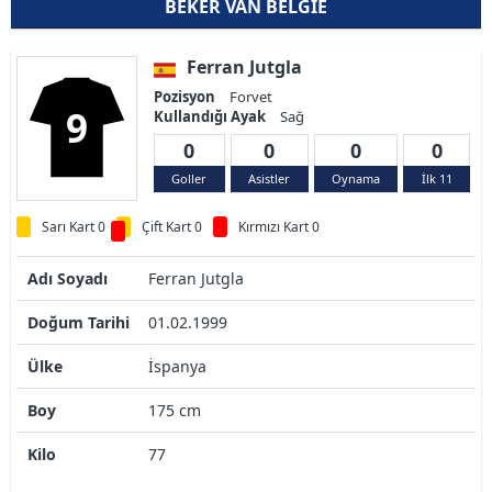
BEKER VAN BELGIE
Ferran Jutgla
Pozisyon
Forvet
9
Kullandığı Ayak
Sağ
0
0
0
0
Goller
Asistler
Oynama
İlk 11
Sarı Kart 0
Çift Kart 0
Kırmızı Kart 0
Adı Soyadı
Ferran Jutgla
Doğum Tarihi
01.02.1999
Ülke
İspanya
Boy
175 cm
Kilo
77