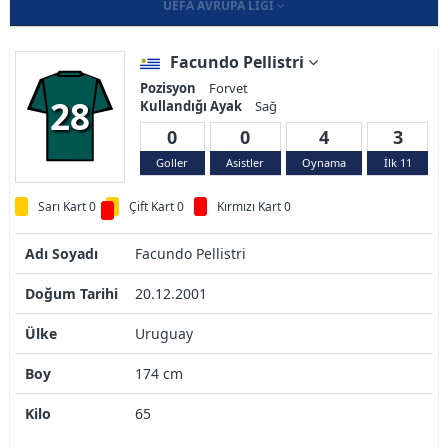
UEFA AVRUPA LIGI
Facundo Pellistri
Pozisyon
Forvet
28
Kullandığı Ayak
Sağ
0
0
4
3
Goller
Asistler
Oynama
İlk 11
Sarı Kart 0
Çift Kart 0
Kırmızı Kart 0
Adı Soyadı
Facundo Pellistri
Doğum Tarihi
20.12.2001
Ülke
Uruguay
Boy
174 cm
Kilo
65