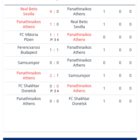
Real Betis
Panathinaikos
4
:
0
1
0
0
Sevilla
Athens
Panathinaikos
Real Betis
1
:
0
1
0
0
Athens
Sevilla
FC Viktoria
Panathinaikos
1
:
1
0
0
0
Plzen
Athens
P:
3
4
Ferencvarosi
Panathinaikos
1
:
1
1
0
0
Budapest
Athens
Panathinaikos
Samsunspor
0
:
0
0
0
0
Athens
Panathinaikos
2
:
1
Samsunspor
1
0
0
Athens
FC Shakhtar
Panathinaikos
0
:
0
1
0
0
Donetsk
Athens
P:
3
4
Panathinaikos
FC Shakhtar
0
:
0
1
0
0
Athens
Donetsk