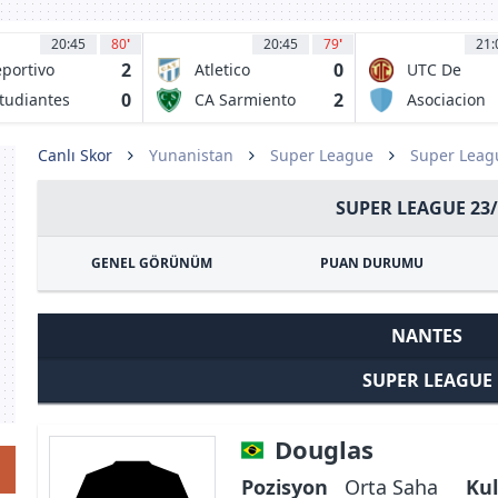
20:45
80
'
20:45
79
'
21:
2
0
portivo
Atletico
UTC De
estra AFBC
Tucuman
Cajamarca
0
2
tudiantes
CA Sarmiento
Asociacion
 La Plata
Junin
Deportiva
Tarma
Canlı Skor
Yunanistan
Super League
Super Leag
SUPER LEAGUE 23/
GENEL GÖRÜNÜM
PUAN DURUMU
NANTES
SUPER LEAGUE
Douglas
Pozisyon
Orta Saha
Kul