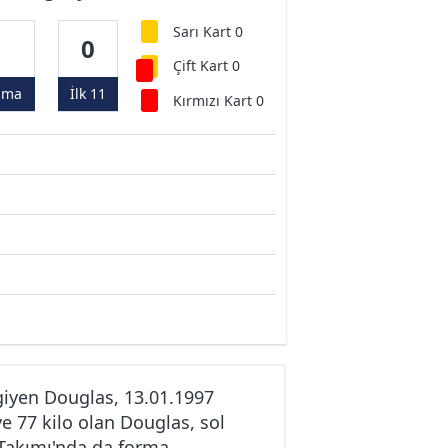
Sarı Kart 0
0
0
Çift Kart 0
ama
İlk 11
Kırmızı Kart 0
iyen Douglas, 13.01.1997
e 77 kilo olan Douglas, sol
 Takımı'nda da forma