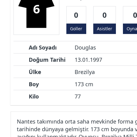
6
0
0
Goller
Asistler
Oyn
Adı Soyadı
Douglas
Doğum Tarihi
13.01.1997
Ülke
Brezilya
Boy
173 cm
Kilo
77
Nantes takımında orta saha mevkinde forma g
tarihinde dünyaya gelmiştir. 173 cm boyunda v
ayağını kullanmaktadır. Oyuncu, Brezilya Milli