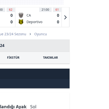
00
62
21:00
61
21:00
58
0
0
1
CA
Club
Estudiantes
Almirante
0
0
0
Deportivo
Ciudad de
Brown
Madryn
Bolivar
ue 23/24 Sezonu
Oyuncu
24
FİKSTÜR
TAKIMLAR
landığı Ayak
Sol