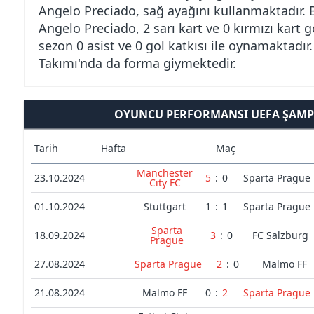
Angelo Preciado, sağ ayağını kullanmaktadır. 
Angelo Preciado, 2 sarı kart ve 0 kırmızı kart
sezon 0 asist ve 0 gol katkısı ile oynamaktadır
Takımı'nda da forma giymektedir.
OYUNCU PERFORMANSI UEFA ŞAMPI
Tarih
Hafta
Maç
Manchester
23.10.2024
5
:
0
Sparta Prague
City FC
01.10.2024
Stuttgart
1
:
1
Sparta Prague
Sparta
18.09.2024
3
:
0
FC Salzburg
Prague
27.08.2024
Sparta Prague
2
:
0
Malmo FF
21.08.2024
Malmo FF
0
:
2
Sparta Prague