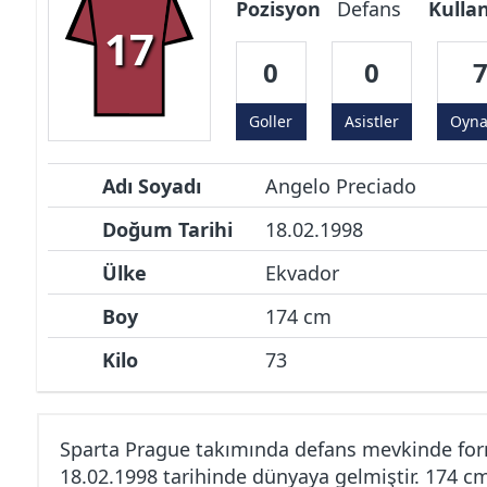
Pozisyon
Defans
Kulla
17
0
0
Goller
Asistler
Oyn
Adı Soyadı
Angelo Preciado
Doğum Tarihi
18.02.1998
Ülke
Ekvador
Boy
174 cm
Kilo
73
Sparta Prague takımında defans mevkinde for
18.02.1998 tarihinde dünyaya gelmiştir. 174 c