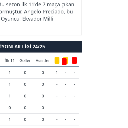
Bu sezon ilk 11'de 7 maça çıkan
 görmüştür. Angelo Preciado, bu
. Oyuncu, Ekvador Milli
YONLAR LIGI 24/25
İlk 11
Goller
Asistler
1
0
0
1
-
-
1
0
0
-
-
-
1
0
0
-
-
-
0
0
0
-
-
-
1
0
0
-
-
-