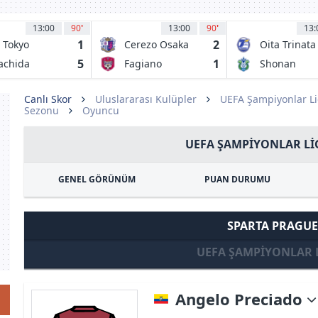
13:00
90
'
13:00
90
'
13:
1
2
 Tokyo
Cerezo Osaka
Oita Trinata
5
1
achida
Fagiano
Shonan
lvia
Okayama
Bellmare
Canlı Skor
Uluslararası Kulüpler
UEFA Şampiyonlar Li
Sezonu
Oyuncu
UEFA ŞAMPIYONLAR LIG
GENEL GÖRÜNÜM
PUAN DURUMU
SPARTA PRAGUE
UEFA ŞAMPIYONLAR 
Angelo Preciado