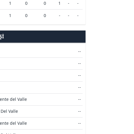
1
0
0
1
-
-
1
0
0
-
-
-
ŞI
--
--
--
--
nte del Valle
--
Del Valle
--
nte del Valle
--