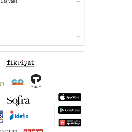
Del Valle
--
--
--
--