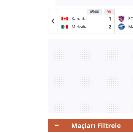
13:00
90
05:00
90
0
1
Oliveirense
Kanada
FC
0
2
Louletano DC
Meksika
M
Ze
Maçları Filtrele