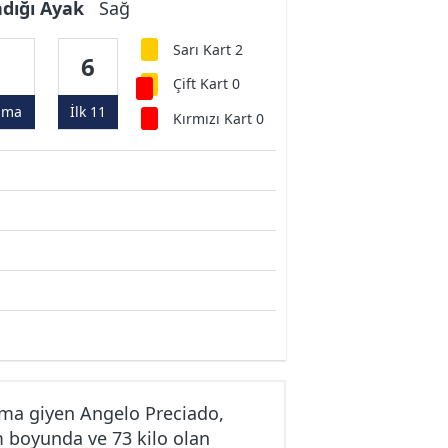
ndığı Ayak
Sağ
Sarı Kart 2
7
6
Çift Kart 0
ama
İlk 11
Kırmızı Kart 0
ma giyen Angelo Preciado,
m boyunda ve 73 kilo olan