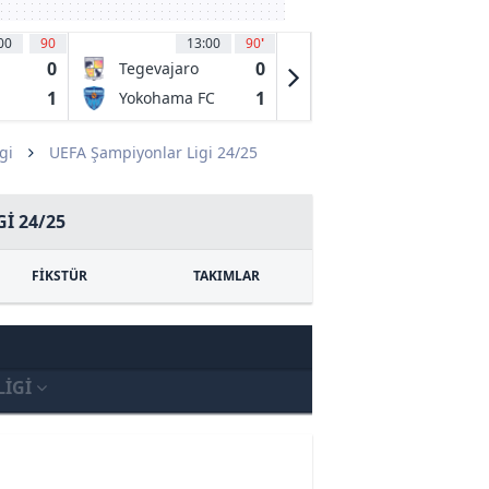
00
90
13:00
90
'
13:15
81
'
0
0
2
Tegevajaro
Sanfrecce
Miyazaki
Hiroshima
1
1
0
Yokohama FC
Jef United
Ichihara
Chiba
gi
UEFA Şampiyonlar Ligi 24/25
I 24/25
FİKSTÜR
TAKIMLAR
LIGI