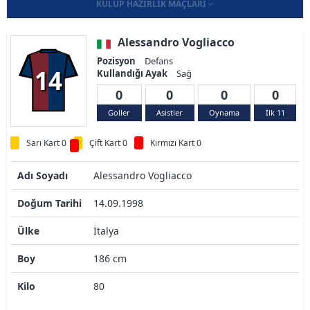
KULÜP HAZIRLIK MAÇLARI
Alessandro Vogliacco
Pozisyon
Defans
14
Kullandığı Ayak
Sağ
0
0
0
0
Goller
Asistler
Oynama
İlk 11
Sarı Kart 0
Çift Kart 0
Kırmızı Kart 0
Adı Soyadı
Alessandro Vogliacco
Doğum Tarihi
14.09.1998
Ülke
İtalya
Boy
186 cm
Kilo
80