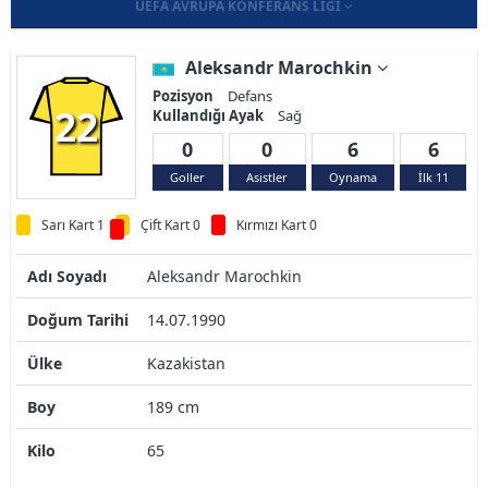
UEFA AVRUPA KONFERANS LIGI
Aleksandr Marochkin
Pozisyon
Defans
22
Kullandığı Ayak
Sağ
0
0
6
6
Goller
Asistler
Oynama
İlk 11
Sarı Kart 1
Çift Kart 0
Kırmızı Kart 0
Adı Soyadı
Aleksandr Marochkin
Doğum Tarihi
14.07.1990
Ülke
Kazakistan
Boy
189 cm
Kilo
65