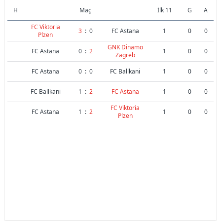
H
Maç
İlk 11
G
A
FC Viktoria
3
:
0
FC Astana
1
0
0
Plzen
GNK Dinamo
FC Astana
0
:
2
1
0
0
Zagreb
FC Astana
0
:
0
FC Ballkani
1
0
0
FC Ballkani
1
:
2
FC Astana
1
0
0
FC Viktoria
FC Astana
1
:
2
1
0
0
Plzen