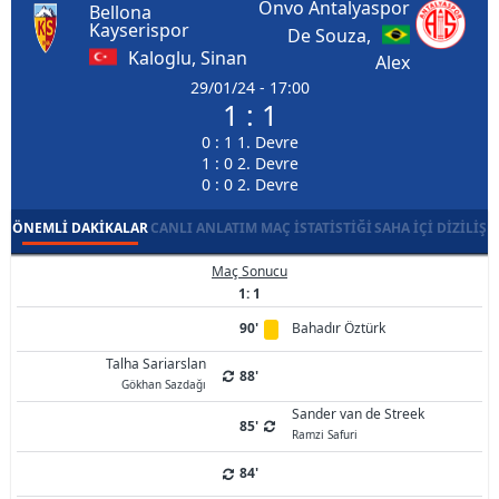
Onvo Antalyaspor
Bellona
Kayserispor
De Souza,
Kaloglu, Sinan
Alex
29/01/24 - 17:00
1 : 1
0 : 1 1. Devre
1 : 0 2. Devre
0 : 0 2. Devre
ÖNEMLI DAKIKALAR
CANLI ANLATIM
MAÇ İSTATISTIĞI
SAHA İÇI DIZILIŞ
Maç Sonucu
1: 1
90'
Bahadır Öztürk
Talha Sariarslan
88'
Gökhan Sazdağı
Sander van de Streek
85'
Ramzi Safuri
84'