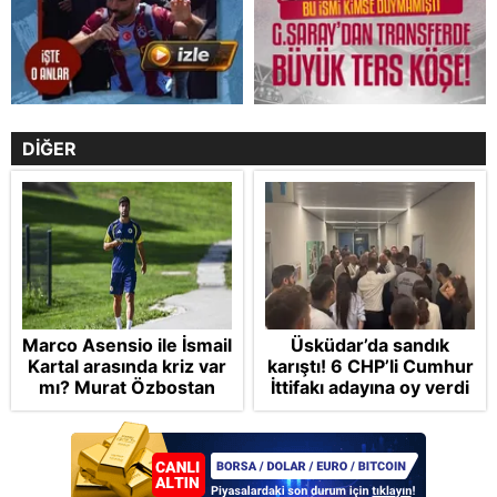
DİĞER
Marco Asensio ile İsmail
Üsküdar’da sandık
Kartal arasında kriz var
karıştı! 6 CHP’li Cumhur
mı? Murat Özbostan
İttifakı adayına oy verdi
analiz etti: Egoları da
yönetmelisiniz