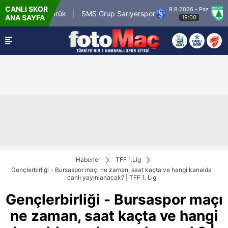
CANLI SKOR
9.8.2026 - Paz
m.tr Karagümrük
SMS Grup Sarıyerspor
Muğl
ANA SAYFA
19:00
Haberler
TFF 1.Lig
Gençlerbirliği - Bursaspor maçı ne zaman, saat kaçta ve hangi kanalda
canlı yayınlanacak? | TFF 1. Lig
Gençlerbirliği - Bursaspor maçı
ne zaman, saat kaçta ve hangi