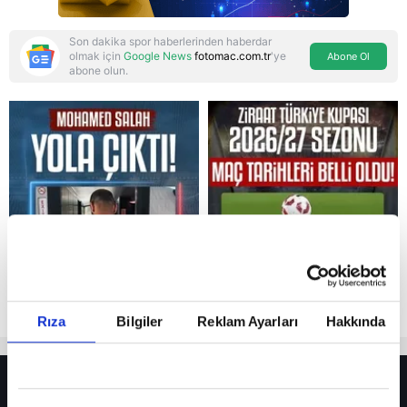
Son dakika spor haberlerinden haberdar
olmak için
Google News
fotomac.com.tr
'ye
Abone Ol
abone olun.
Reddet
Rıza
Bilgiler
Reklam Ayarları
Hakkında
HER YERDE!