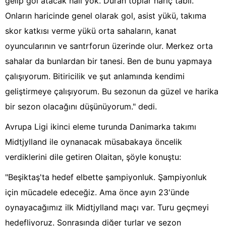
gelip gol atacak hali yok. Duran toplar hariç tabii.
Onların haricinde genel olarak gol, asist yükü, takıma
skor katkısı verme yükü orta sahaların, kanat
oyuncularının ve santrforun üzerinde olur. Merkez orta
sahalar da bunlardan bir tanesi. Ben de bunu yapmaya
çalışıyorum. Bitiricilik ve şut anlamında kendimi
geliştirmeye çalışıyorum. Bu sezonun da güzel ve harika
bir sezon olacağını düşünüyorum." dedi.
Avrupa Ligi ikinci eleme turunda Danimarka takımı
Midtjylland ile oynanacak müsabakaya öncelik
verdiklerini dile getiren Olaitan, şöyle konuştu:
"Beşiktaş'ta hedef elbette şampiyonluk. Şampiyonluk
için mücadele edeceğiz. Ama önce ayın 23'ünde
oynayacağımız ilk Midtjylland maçı var. Turu geçmeyi
hedefliyoruz. Sonrasında diğer turlar ve sezon