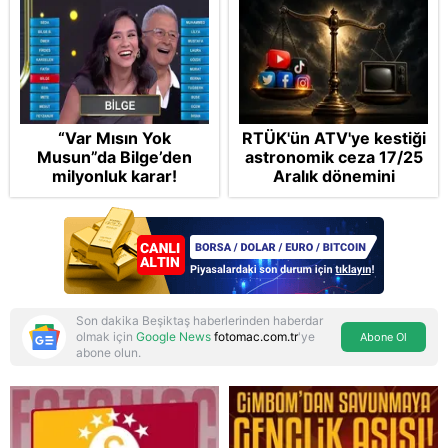
“Var Mısın Yok
RTÜK'ün ATV'ye kestiği
Musun”da Bilge’den
astronomik ceza 17/25
milyonluk karar!
Aralık dönemini
anımsattı! Milli yayınlara
"yaptırım" kıskacı:
Turkuvaz Medya neden
hedefte?
Son dakika Beşiktaş haberlerinden haberdar
olmak için
Google News
fotomac.com.tr
'ye
Abone Ol
abone olun.
Reddet