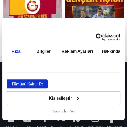
Rıza
Bilgiler
Reklam Ayarları
Hakkında
HER YERDE!
Fenerbahçe’de sürpriz ayrılık ihtimali! Devre arasında gelmişti
Tümünü Kabul Et
Fenerbahçe’nin yeni transferi Mason Greenwood için olay sözler!
Kişiselleştir
Galatasaray’da rota yeniden Thiago Almada!
iPhone
Seçime İzin Ver