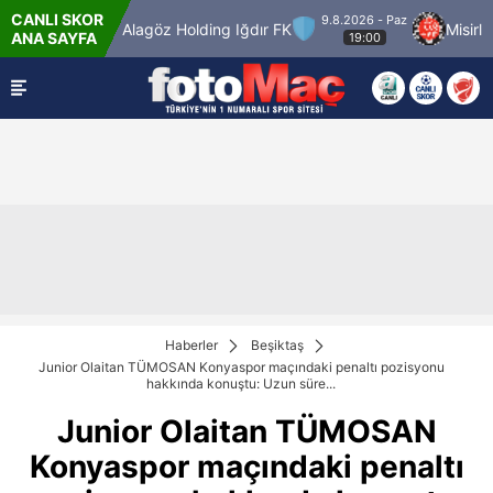
CANLI SKOR
9.8.2026 - Paz
gücü
Alagöz Holding Iğdır FK
Misirli.com.tr 
ANA SAYFA
19:00
Haberler
Beşiktaş
Junior Olaitan TÜMOSAN Konyaspor maçındaki penaltı pozisyonu
hakkında konuştu: Uzun süre...
Junior Olaitan TÜMOSAN
Konyaspor maçındaki penaltı