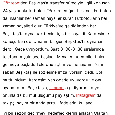
Göztepe
'den Beşiktaş'a transfer süreciyle ilgili konuşan
24 yaşındaki futbolcu, "Beklemediğim bir andı. Futbolda
da insanlar her zaman hayaller kurar. Futbolcuların her
zaman hayalleri olur. Türkiye'ye geldiğimden beri
Beşiktaş'ta oynamak benim için bir hayaldi. Kardeşimle
konuşurken de 'Umarım bir gün Beşiktaş'ta oynarsın'
derdi. Gece uyuyordum. Saat 01.00-01.30 sıralarında
telefonum çalmaya başladı. Menajerimden bildirimler
gelmeye başladı. Telefonu açtım ve menajerim 'Yarın
sabah Beşiktaş ile sözleşme imzalıyorsun' dedi. Çok
mutlu oldum, kardeşim yan odada uyuyordu ve onu
uyandırdım. 'Beşiktaş'a,
İstanbul
'a gidiyorum' diye
onunla da bu mutluluğumu paylaştım.
Instagram
'da
takipçi sayım bir anda arttı." ifadelerini kullandı.
İyi bir sezon geçirmeyi hedeflediklerini anlatan Olaitan,