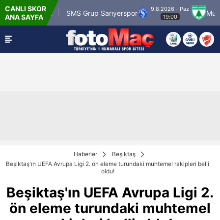
CANLI SKOR
9.8.2026 - Paz
 Karagümrük
SMS Grup Sarıyerspor
Muğlaspo
ANA SAYFA
19:00
Haberler
Beşiktaş
Beşiktaş'ın UEFA Avrupa Ligi 2. ön eleme turundaki muhtemel rakipleri belli
oldu!
Beşiktaş'ın UEFA Avrupa Ligi 2.
ön eleme turundaki muhtemel