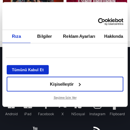
Rıza
Bilgiler
Reklam Ayarları
Hakkında
HER YERDE!
Fenerbahçe’de sürpriz ayrılık ihtimali! Devre arasında gelmişti
Tümünü Kabul Et
Fenerbahçe’nin yeni transferi Mason Greenwood için olay sözler!
Kişiselleştir
Galatasaray’da rota yeniden Thiago Almada!
iPhone
Seçime İzin Ver
Android
iPad
Facebook
X
NSosyal
Instagram
Flipboard