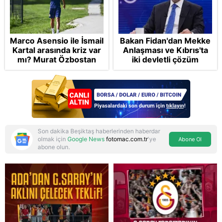
Marco Asensio ile İsmail
Bakan Fidan'dan Mekke
Kartal arasında kriz var
Anlaşması ve Kıbrıs'ta
mı? Murat Özbostan
iki devletli çözüm
analiz etti: Egoları da
mesajı: Bize
yönetmelisiniz
saldırmayan hiçbir ülke
hedefimizde değil
Son dakika Beşiktaş haberlerinden haberdar
olmak için
Google News
fotomac.com.tr
'ye
Abone Ol
abone olun.
Reddet