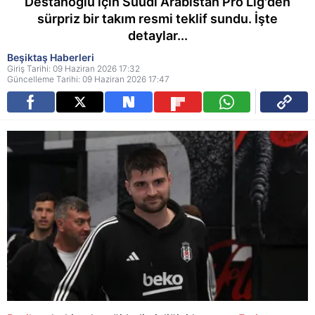
Destanoğlu için Suudi Arabistan Pro Lig'den
sürpriz bir takım resmi teklif sundu. İşte
detaylar...
Beşiktaş Haberleri
Giriş Tarihi: 09 Haziran 2026 17:32
Güncelleme Tarihi: 09 Haziran 2026 17:47