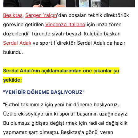
Beşiktaş
,
Sergen Yalçın
'dan boşalan teknik direktörlük
görevine getirilen
Vincenzo Italiano
için imza töreni
düzenlendi. Törende siyah-beyazlı kulübün başkan
Serdal Adalı
ve sportif direktör Serdal Adalı da hazır
bulundu.
Serdal Adalı'nın açıklamalarından öne çıkanlar şu
şekilde:
"YENİ BİR DÖNEME BAŞLIYORUZ"
"Futbol takımımız için yeni bir döneme başlıyoruz.
Üzülerek söylüyorum ki sportif başarının uzağındayız.
Bu olumsuz gidişatı değiştirmek için radikal değişiklik
yapmamız şart olmuştu. Beşiktaş'a gönül veren