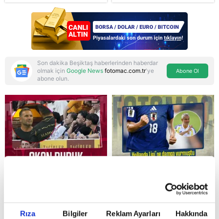
mesajı: Bize
saldırmayan hiçbir ülke
hedefimizde değil
Son dakika Beşiktaş haberlerinden haberdar
olmak için
Google News
fotomac.com.tr
'ye
Abone Ol
abone olun.
Reddet
Rıza
Bilgiler
Reklam Ayarları
Hakkında