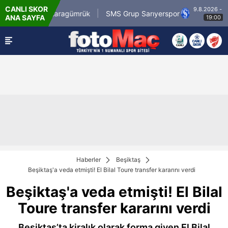
CANLI SKOR
9.8.2026 - Paz
irli.com.tr Karagümrük
SMS Grup Sarıyerspor
ANA SAYFA
19:00
Haberler
Beşiktaş
Beşiktaş'a veda etmişti! El Bilal Toure transfer kararını verdi
Beşiktaş'a veda etmişti! El Bilal
Toure transfer kararını verdi
Beşiktaş’ta kiralık olarak forma giyen El Bilal