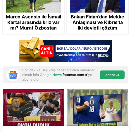
Marco Asensio ile İsmail
Bakan Fidan'dan Mekke
Kartal arasında kriz var
Anlaşması ve Kıbrıs'ta
mı? Murat Özbostan
iki devletli çözüm
analiz etti: Egoları da
mesajı: Bize
yönetmelisiniz
saldırmayan hiçbir ülke
hedefimizde değil
Son dakika Beşiktaş haberlerinden haberdar
olmak için
Google News
fotomac.com.tr
'ye
Abone Ol
abone olun.
Reddet