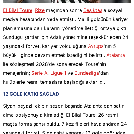
El Bilal Toure
,
Rize
maçından sonra
Beşiktaş
'a sosyal
medya hesabından veda etmişti. Malili golcünün kariyer
planlamasına dair kararını yönetime ilettiği ortaya çıktı.
Sunduğu şartlar için Adalı yönetimine teşekkür eden 24
yaşındaki forvet, kariyer yolculuğuna
Avrupa
'nın 5
büyük liginde devam etmek istediğini belirtti.
Atalanta
ile sözleşmesi 2028'de sona erecek Toure'nin
menajerinin;
Serie A
,
Ligue 1
ve
Bundesliga
'dan
kulüplerle resmi temaslara başladığı aktarıldı.
12 GOLE KATKI SAĞLADI
Siyah-beyazlı ekibin sezon başında Atalanta'dan satın
alma opsiyonuyla kiraladığı El Bilal Toure, 26 resmi
maçta forma şansı buldu. 7 kez fileleri havalandıran 24
yaşındaki forvet, 5 de asist yaparak 12 gole doğrudan