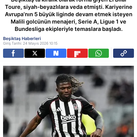
Toure, siyah-beyazlılara veda etmişti. Kariyerine
Avrupa’nın 5 büyük liginde devam etmek isteyen
Malili golcünün menajeri, Serie A, Ligue 1 ve
Bundesliga ekipleriyle temaslara başladı.
Beşiktaş Haberleri
Giriş Tarihi: 24 Mayıs 2026 10:15