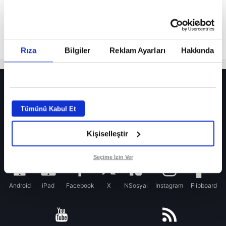
Rıza
Bilgiler
Reklam Ayarları
Hakkında
HER YERDE!
Fenerbahçe’de sürpriz ayrılık ihtimali! Devre arasında gelmişti
Tümünü Kabul Et
Fenerbahçe’nin yeni transferi Mason Greenwood için olay sözler!
Kişiselleştir
Galatasaray’da rota yeniden Thiago Almada!
iPhone
Seçime İzin Ver
Android
iPad
Facebook
X
NSosyal
Instagram
Flipboard