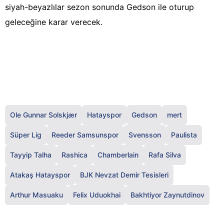
siyah-beyazlılar sezon sonunda Gedson ile oturup
geleceğine karar verecek.
Ole Gunnar Solskjær
Hatayspor
Gedson
mert
Süper Lig
Reeder Samsunspor
Svensson
Paulista
Tayyip Talha
Rashica
Chamberlain
Rafa Silva
Atakaş Hatayspor
BJK Nevzat Demir Tesisleri
Arthur Masuaku
Felix Uduokhai
Bakhtiyor Zaynutdinov