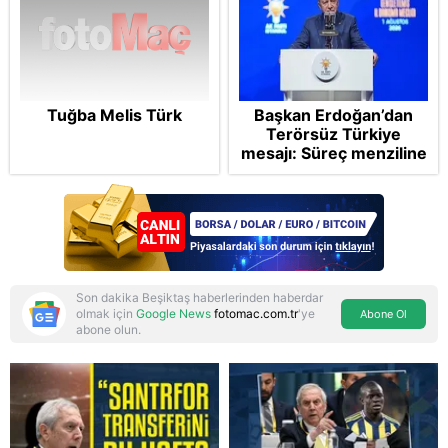
Tuğba Melis Türk
Başkan Erdoğan’dan
Terörsüz Türkiye
mesajı: Süreç menziline
varacak
Son dakika Beşiktaş haberlerinden haberdar
olmak için
Google News
fotomac.com.tr
'ye
Abone Ol
abone olun.
Reddet