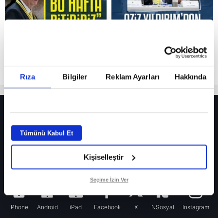
Rıza
Bilgiler
Reklam Ayarları
Hakkında
HER YERDE!
Fenerbahçeli yıldız prensipte anlaşmaya vardı! İşte Yıldırım’ın transfer talebi
Tümünü Kabul Et
Fenerbahçe’nin yeni transferi Mason Greenwood için olay sözler!
Kişiselleştir
Galatasaray’da rota yeniden Thiago Almada!
Seçime İzin Ver
iPhone
Android
iPad
Facebook
X
NSosyal
Instagram