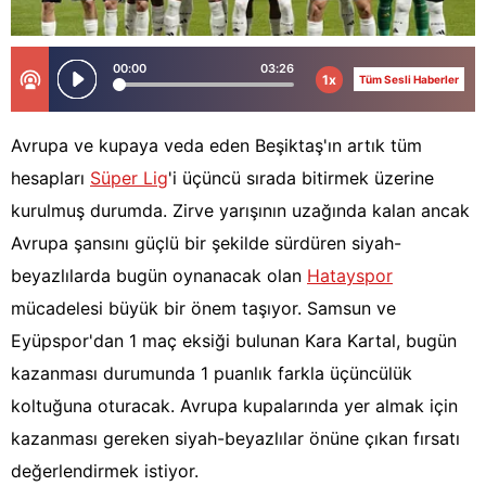
00:00
03:26
1x
Tüm Sesli Haberler
Avrupa ve kupaya veda eden Beşiktaş'ın artık tüm
hesapları
Süper Lig
'i üçüncü sırada bitirmek üzerine
kurulmuş durumda. Zirve yarışının uzağında kalan ancak
Avrupa şansını güçlü bir şekilde sürdüren siyah-
beyazlılarda bugün oynanacak olan
Hatayspor
mücadelesi büyük bir önem taşıyor. Samsun ve
Eyüpspor'dan 1 maç eksiği bulunan Kara Kartal, bugün
kazanması durumunda 1 puanlık farkla üçüncülük
koltuğuna oturacak. Avrupa kupalarında yer almak için
kazanması gereken siyah-beyazlılar önüne çıkan fırsatı
değerlendirmek istiyor.