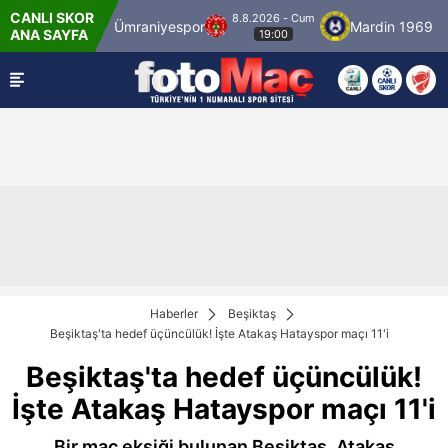
CANLI SKOR
8.8.2026 - Cum
anbulspor
Ümraniyespor
Mardin 1969 Spor
ANA SAYFA
19:00
Haberler
Beşiktaş
Beşiktaş'ta hedef üçüncülük! İşte Atakaş Hatayspor maçı 11'i
Beşiktaş'ta hedef üçüncülük!
İşte Atakaş Hatayspor maçı 11'i
Bir maç eksiği bulunan Beşiktaş, Atakaş