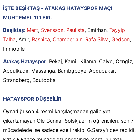
İŞTE BEŞİKTAŞ - ATAKAŞ HATAYSPOR MAÇI
MUHTEMEL 11'LERİ:
Beşiktaş:
Mert
,
Svensson
,
Paulista
, Emirhan,
Tayyip
Talha
, Amir,
Rashica
,
Chamberlain
,
Rafa Silva
,
Gedson
,
Immobile
Atakaş Hatayspor:
Bekaj, Kamil, Kilama, Calvo, Cengiz,
Abdülkadir, Massanga, Bambgboye, Aboubakar,
Strandberg, Boutobba
HATAYSPOR DÜŞEBİLİR
Oynadığı son 4 resmi karşılaşmadan galibiyet
çıkartamayan Ole Gunnar Solskjaer'in öğrencileri, son 7
mücadelede ise sadece ezeli rakibi G.Saray'ı devirebildi.
Kritik F.Bahçe mücadelesi öncesinde moral bulmak