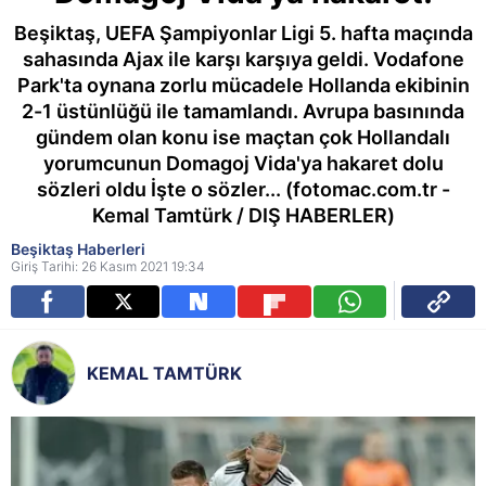
Beşiktaş, UEFA Şampiyonlar Ligi 5. hafta maçında
sahasında Ajax ile karşı karşıya geldi. Vodafone
Park'ta oynana zorlu mücadele Hollanda ekibinin
2-1 üstünlüğü ile tamamlandı. Avrupa basınında
gündem olan konu ise maçtan çok Hollandalı
yorumcunun Domagoj Vida'ya hakaret dolu
sözleri oldu İşte o sözler... (fotomac.com.tr -
Kemal Tamtürk / DIŞ HABERLER)
Beşiktaş Haberleri
Giriş Tarihi: 26 Kasım 2021 19:34
KEMAL TAMTÜRK