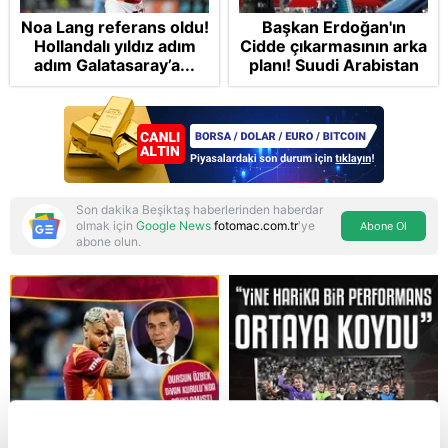
Noa Lang referans oldu!
Başkan Erdoğan'ın
Hollandalı yıldız adım
Cidde çıkarmasının arka
adım Galatasaray’a...
planı! Suudi Arabistan
ve Pakistan'la Mekke
Anlaşması: "Tel Aviv için
'ölümcül ittifak"
Son dakika Beşiktaş haberlerinden haberdar
olmak için
Google News
fotomac.com.tr
'ye
Abone Ol
abone olun.
Reddet