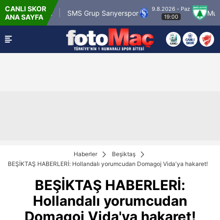
CANLI SKOR
9.8.2026 - Paz
 Karagümrük
SMS Grup Sarıyerspor
Muğlaspo
ANA SAYFA
19:00
Haberler
Beşiktaş
BEŞİKTAŞ HABERLERİ: Hollandalı yorumcudan Domagoj Vida'ya hakaret!
BEŞİKTAŞ HABERLERİ:
Hollandalı yorumcudan
Domagoj Vida'ya hakaret!